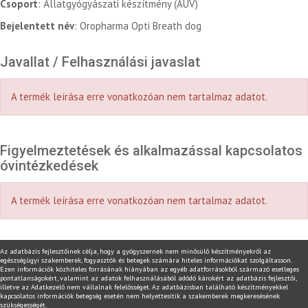
Csoport
: Állatgyógyászati készítmény (AUV)
Bejelentett név
: Oropharma Opti Breath dog
Javallat / Felhasználási javaslat
A termék leírása erre vonatkozóan nem tartalmaz adatot.
Figyelmeztetések és alkalmazással kapcsolatos
óvintézkedések
A termék leírása erre vonatkozóan nem tartalmaz adatot.
Az adatbázis fejlesztőinek célja, hogy a gyógyszernek nem minősülő készítményekről az
egészségügyi szakemberek, fogyasztók és betegek számára hiteles információkat szolgáltasson.
Ezen információk közhiteles forrásának hiányában az egyéb adatforrásokból származó esetleges
pontatlanságokért, valamint az adatok felhasználásából adódó károkért az adatbázis fejlesztői,
illetve az Adatkezelő nem vállalnak felelősséget. Az adatbázisban található készítményekkel
kapcsolatos információk betegség esetén nem helyettesítik a szakemberek megkeresésének
szükségességét.