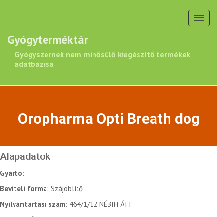
Toggl
navig
Gyógyterméktár
Gyógyszernek nem minősülő kiegészítő termékek
adatbázisa
Oropharma Opti Breath dog
Alapadatok
Gyártó
:
Beviteli forma
: Szájöblítő
Nyilvántartási szám
: 464/1/12 NÉBIH ÁTI