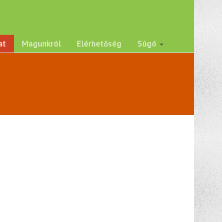
at
Magunkról
Elérhetőség
Súgó