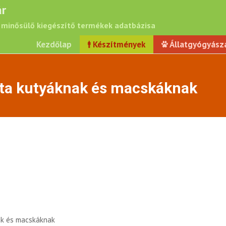
r
minősülő kiegészítő termékek adatbázisa
Kezdőlap
Készítmények
Állatgyógyász
tta kutyáknak és macskáknak
ak és macskáknak