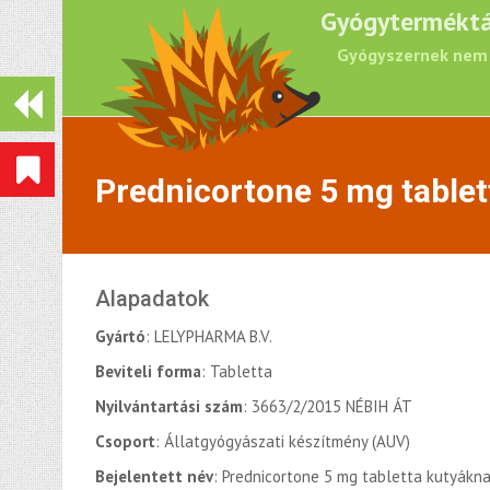
Gyógyterméktá
Gyógyszernek nem 
Prednicortone 5 mg table
Alapadatok
Gyártó
: LELYPHARMA B.V.
Beviteli forma
: Tabletta
Nyilvántartási szám
: 3663/2/2015 NÉBIH ÁT
Csoport
: Állatgyógyászati készítmény (AUV)
Bejelentett név
: Prednicortone 5 mg tabletta kutyákn