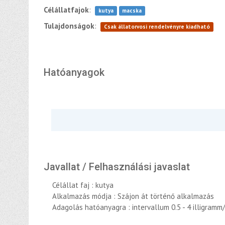
Célállatfajok
:
kutya
macska
Tulajdonságok
:
Csak állatorvosi rendelvényre kiadható
Hatóanyagok
Javallat / Felhasználási javaslat
Célállat faj : kutya
Alkalmazás módja : Szájon át történő alkalmazás
Adagolás hatóanyagra : intervallum 0.5 - 4 illigram