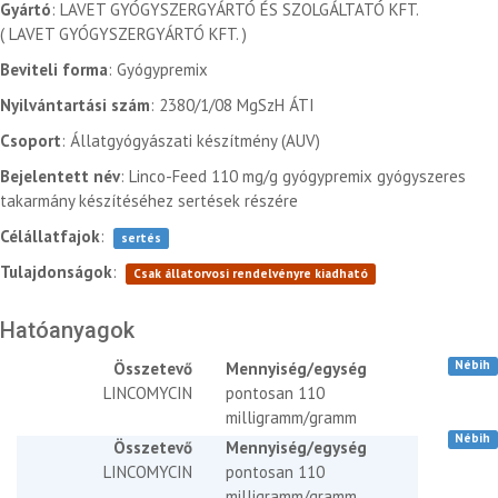
Gyártó
: LAVET GYÓGYSZERGYÁRTÓ ÉS SZOLGÁLTATÓ KFT.
( LAVET GYÓGYSZERGYÁRTÓ KFT. )
Beviteli forma
: Gyógypremix
Nyilvántartási szám
: 2380/1/08 MgSzH ÁTI
Csoport
: Állatgyógyászati készítmény (AUV)
Bejelentett név
: Linco-Feed 110 mg/g gyógypremix gyógyszeres
takarmány készítéséhez sertések részére
Célállatfajok
:
sertés
Tulajdonságok
:
Csak állatorvosi rendelvényre kiadható
Hatóanyagok
Nébih
Összetevő
Mennyiség/egység
LINCOMYCIN
pontosan 110
milligramm/gramm
Nébih
Összetevő
Mennyiség/egység
LINCOMYCIN
pontosan 110
milligramm/gramm