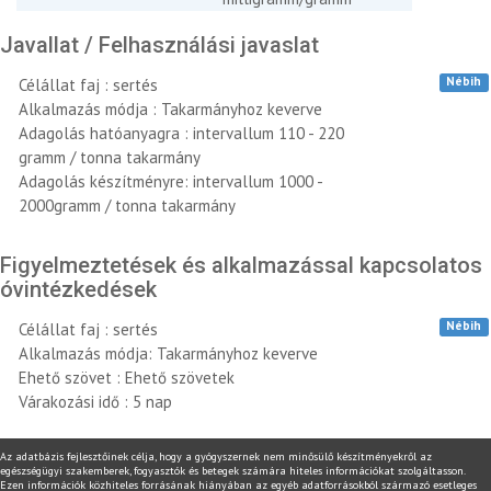
Javallat / Felhasználási javaslat
Nébih
Célállat faj : sertés
Alkalmazás módja : Takarmányhoz keverve
Adagolás hatóanyagra : intervallum 110 - 220
gramm / tonna takarmány
Adagolás készítményre: intervallum 1000 -
2000gramm / tonna takarmány
Figyelmeztetések és alkalmazással kapcsolatos
óvintézkedések
Nébih
Célállat faj : sertés
Alkalmazás módja: Takarmányhoz keverve
Ehető szövet : Ehető szövetek
Várakozási idő : 5 nap
Az adatbázis fejlesztőinek célja, hogy a gyógyszernek nem minősülő készítményekről az
egészségügyi szakemberek, fogyasztók és betegek számára hiteles információkat szolgáltasson.
Ezen információk közhiteles forrásának hiányában az egyéb adatforrásokból származó esetleges