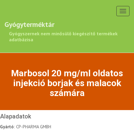
Toggl
navig
Gyógyterméktár
Gyógyszernek nem minősülő kiegészítő termékek
adatbázisa
Marbosol 20 mg/ml oldatos
injekció borjak és malacok
számára
Alapadatok
Gyártó
: CP-PHARMA GMBH