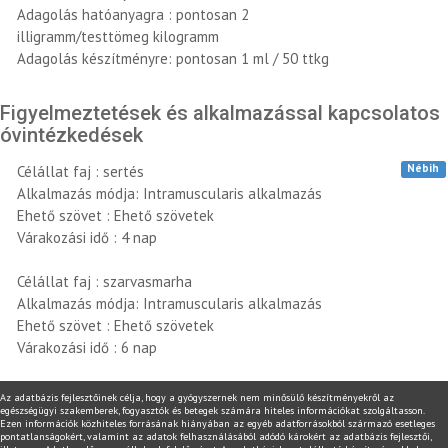
Adagolás hatóanyagra : pontosan 2
illigramm/testtömeg kilogramm
Adagolás készítményre: pontosan 1 ml / 50 ttkg
Figyelmeztetések és alkalmazással kapcsolatos
óvintézkedések
Nébih
Célállat faj : sertés
Alkalmazás módja: Intramuscularis alkalmazás
Ehető szövet : Ehető szövetek
Várakozási idő : 4 nap
Célállat faj : szarvasmarha
Alkalmazás módja: Intramuscularis alkalmazás
Ehető szövet : Ehető szövetek
Várakozási idő : 6 nap
Az adatbázis fejlesztőinek célja, hogy a gyógyszernek nem minősülő készítményekről az
egészségügyi szakemberek, fogyasztók és betegek számára hiteles információkat szolgáltasson.
Ezen információk közhiteles forrásának hiányában az egyéb adatforrásokból származó esetleges
pontatlanságokért, valamint az adatok felhasználásából adódó károkért az adatbázis fejlesztői,