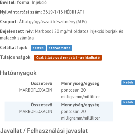
Beviteli forma
: Injekció
Nyilvántartási szám
: 3319/1/13 NÉBIH ÁTI
Csoport
: Állatgyógyászati készítmény (AUV)
Bejelentett név
: Marbosol 20 mg/ml oldatos injekció borjak és
malacok számára
Célállatfajok
:
sertés
szarvasmarha
Tulajdonságok
:
Csak állatorvosi rendelvényre kiadható
Hatóanyagok
Nébih
Összetevő
Mennyiség/egység
MARBOFLOXACIN
pontosan 20
milligramm/milliliter
Nébih
Összetevő
Mennyiség/egység
MARBOFLOXACIN
pontosan 20
milligramm/milliliter
Javallat / Felhasználási javaslat