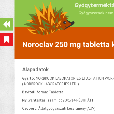
Gyógyterméktá
Gyógyszernek nem 
Noroclav 250 mg tabletta 
Alapadatok
Gyártó
: NORBROOK LABORATORIES LTD.STATION WOR
( NORBROOK LABORATORIES LTD. )
Beviteli forma
: Tabletta
Nyilvántartási szám
: 3390/1/14 NÉBIH ÁTI
Csoport
: Állatgyógyászati készítmény (AUV)