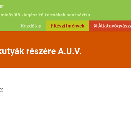
r
minősülő kiegészítő termékek adatbázisa
Kezdőlap
Készítmények
Állatgyógyász
kutyák részére A.U.V.
KS