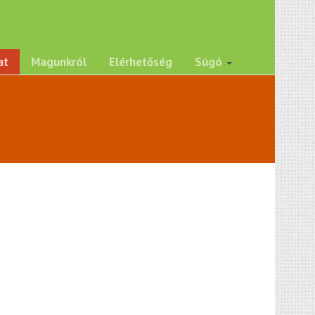
at
Magunkról
Elérhetőség
Súgó