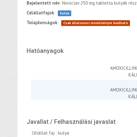
Bejelentett név
: Noroclav 250 mg tabletta kutyák részé
Célállatfajok
:
kutya
Tulajdonságok
:
Csak állatorvosi rendelvényre kiadható
Hatóanyagok
AMOXICILLI
KÁL
AMOXICILLI
KÁL
Javallat / Felhasználási javaslat
Célállat faj : kutya