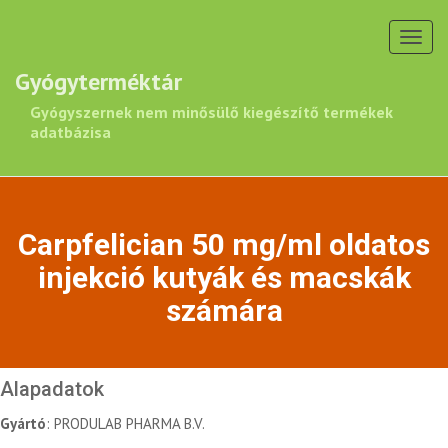
Toggl
navig
Gyógyterméktár
Gyógyszernek nem minősülő kiegészítő termékek
adatbázisa
Carpfelician 50 mg/ml oldatos
injekció kutyák és macskák
számára
Alapadatok
Gyártó
: PRODULAB PHARMA B.V.