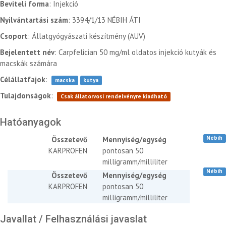
Beviteli forma
: Injekció
Nyilvántartási szám
: 3394/1/13 NÉBIH ÁTI
Csoport
: Állatgyógyászati készítmény (AUV)
Bejelentett név
: Carpfelician 50 mg/ml oldatos injekció kutyák és
macskák számára
Célállatfajok
:
macska
kutya
Tulajdonságok
:
Csak állatorvosi rendelvényre kiadható
Hatóanyagok
Nébih
Összetevő
Mennyiség/egység
KARPROFEN
pontosan 50
milligramm/milliliter
Nébih
Összetevő
Mennyiség/egység
KARPROFEN
pontosan 50
milligramm/milliliter
Javallat / Felhasználási javaslat