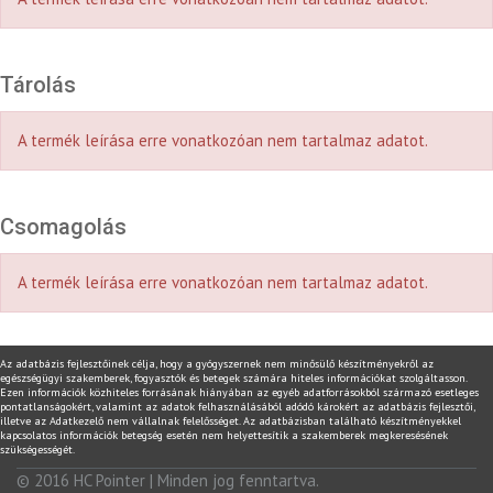
Tárolás
A termék leírása erre vonatkozóan nem tartalmaz adatot.
Csomagolás
A termék leírása erre vonatkozóan nem tartalmaz adatot.
Az adatbázis fejlesztőinek célja, hogy a gyógyszernek nem minősülő készítményekről az
egészségügyi szakemberek, fogyasztók és betegek számára hiteles információkat szolgáltasson.
Ezen információk közhiteles forrásának hiányában az egyéb adatforrásokból származó esetleges
pontatlanságokért, valamint az adatok felhasználásából adódó károkért az adatbázis fejlesztői,
illetve az Adatkezelő nem vállalnak felelősséget. Az adatbázisban található készítményekkel
kapcsolatos információk betegség esetén nem helyettesítik a szakemberek megkeresésének
szükségességét.
© 2016
HC Pointer
| Minden jog fenntartva.