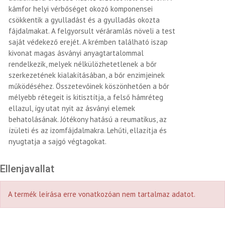
kámfor helyi vérbőséget okozó komponensei
csökkentik a gyulladást és a gyulladás okozta
fájdalmakat. A felgyorsult véráramlás növeli a test
saját védekező erejét. A krémben található iszap
kivonat magas ásványi anyagtartalommal
rendelkezik, melyek nélkülözhetetlenek a bőr
szerkezetének kialakításában, a bőr enzimjeinek
működéséhez. Összetevőinek köszönhetően a bőr
mélyebb rétegeit is kitisztítja, a felső hámréteg
ellazul, így utat nyit az ásványi elemek
behatolásának. Jótékony hatású a reumatikus, az
ízületi és az izomfájdalmakra. Lehűti, ellazítja és
nyugtatja a sajgó végtagokat.
Ellenjavallat
A termék leírása erre vonatkozóan nem tartalmaz adatot.