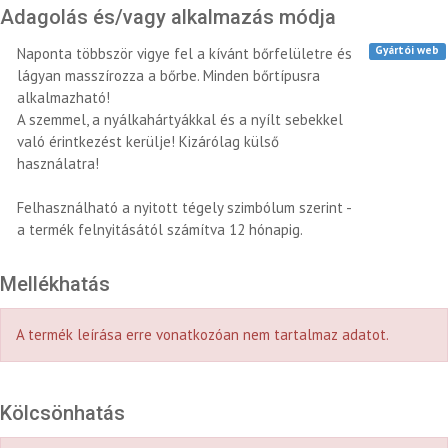
Adagolás és/vagy alkalmazás módja
Gyártói web
Naponta többször vigye fel a kívánt bőrfelületre és
lágyan masszírozza a bőrbe. Minden bőrtípusra
alkalmazható!
A szemmel, a nyálkahártyákkal és a nyílt sebekkel
való érintkezést kerülje! Kizárólag külső
használatra!
Felhasználható a nyitott tégely szimbólum szerint -
a termék felnyitásától számítva 12 hónapig.
Mellékhatás
A termék leírása erre vonatkozóan nem tartalmaz adatot.
Kölcsönhatás