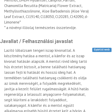
Menthol, DMDM Hydantoin, Camphor, Parfum,
Chamomilla Recutita (Matricaria) Flower Extract,
Methylisothiazolinone¸ Aloe Barbadensis (Aloe Vera)
Leaf Extract, Cl19140, Cl18050, Cl20285, Cl42090, d-
Limonene*
* a növényi illóolaj természetes összetevője.
Javallat / Felhasználási javaslat
Gyártói web
Lazító lóbalzsam tengeri iszap kivonattal. A
készítmény hatása a mentol, a kámfor és az iszap
kivonat hatásán alapszik. A mentol rövid ideig tartó
hűs érzetet biztosít, a benne található hatóanyag
lassan fejti ki hatását és hosszú ideig hat. A
termékben található hatóanyag csökkenti és oldja
az izmok merevségét, a folyadék megrekedését,
javítja a kezelt felület rugalmasságát. A hűtő hatás
regenerálja a lelassult anyagcsere-folyamatokat,
segít kiüríteni a lerakódott folyadékot,
salakanyagot. A kámfor és a mentol együtt
alkalmazva erősebb hűsítő érzetet kelt a bőrön. A