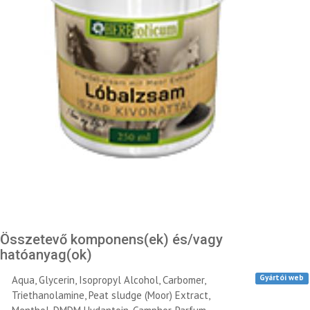
Összetevő komponens(ek) és/vagy
hatóanyag(ok)
Gyártói web
Aqua, Glycerin, Isopropyl Alcohol, Carbomer,
Triethanolamine, Peat sludge (Moor) Extract,