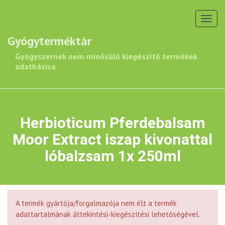
Toggl
navig
Gyógyterméktár
Gyógyszernek nem minősülő kiegészítő termékek
adatbázisa
Herbioticum Pferdebalsam
Moor Extract iszap kivonattal
lóbalzsam 1x 250ml
A termék gyártója/forgalmazója nem élt a termék
adattartalmának áttekintési-kiegészítési lehetőségével.