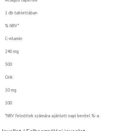
1 db tablettában
% NRV*
C-vitamin
240 mg
300
Cink
10 mg
100
*NRV felnőttek számára ajánlott napi bevitel %-a