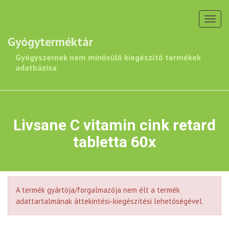
Toggl
navig
Gyógyterméktár
Gyógyszernek nem minősülő kiegészítő termékek
adatbázisa
Livsane C vitamin cink retard
tabletta 60x
A termék gyártója/forgalmazója nem élt a termék
adattartalmának áttekintési-kiegészítési lehetőségével.