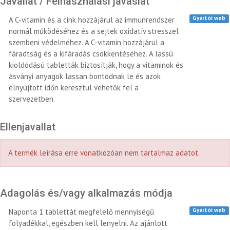
Javallat / Felhasználási javaslat
Gyártói web
A C-vitamin és a cink hozzájárul az immunrendszer
normál működéséhez és a sejtek oxidatív stresszel
szembeni védelméhez. A C-vitamin hozzájárul a
fáradtság és a kifáradás csökkentéséhez. A lassú
kioldódású tabletták biztosítják, hogy a vitaminok és
ásványi anyagok lassan bontódnak le és azok
elnyújtott időn keresztül vehetők fel a
szervezetben.
Ellenjavallat
A termék leírása erre vonatkozóan nem tartalmaz adatot.
Adagolás és/vagy alkalmazás módja
Gyártói web
Naponta 1 tablettát megfelelő mennyiségű
folyadékkal, egészben kell lenyelni. Az ajánlott