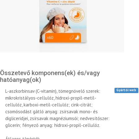
Összetevő komponens(ek) és/vagy
hatóanyag(ok)
Gyártói web
L-aszkorbinsav (C-vitamin), tömegnövelő szerek:
mikrokristályos-cellulóz, hidroxi-propil-metil-
cellulóz, karboxi-metil-cellulóz; cink-citrát;
csomósodást gátló anyag: zsírsavak mono- és
digliceridjei, zsírsavak magnéziumsói; nedvesítőszer:
glicerin; fényező anyag: hidroxi-propil-cellulóz.
Átlagos tápérték