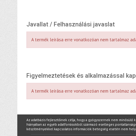
Javallat / Felhasználási javaslat
A termék leírása erre vonatkozóan nem tartalmaz ad
Figyelmeztetések és alkalmazással ka
A termék leírása erre vonatkozóan nem tartalmaz ad
Az adatbázis fejlesztőinek célja, hogy a gyógyszernek nem minősülő 
hiányában az egyéb adatforrásokból származó esetleges pontatlanságokér
készítményekkel kapcsolatos információk betegség esetén nem hel