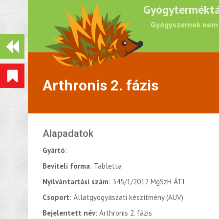
Gyógyterméktá
Gyógyszernek nem 
Arthronis 2. fázis
Alapadatok
Gyártó
:
Beviteli forma
: Tabletta
Nyilvántartási szám
: 345/1/2012 MgSzH ÁTI
Csoport
: Állatgyógyászati készítmény (AUV)
Bejelentett név
: Arthronis 2. fázis