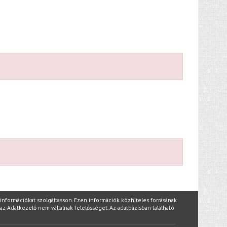
nformációkat szolgáltasson. Ezen információk közhiteles forrásának
az Adatkezelő nem vállalnak felelősséget. Az adatbázisban található