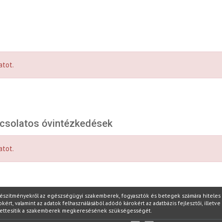
atot.
pcsolatos óvintézkedések
atot.
készítményekről az egészségügyi szakemberek, fogyasztók és betegek számára hiteles i
t, valamint az adatok felhasználásából adódó károkért az adatbázis fejlesztői, illetve 
yettesítik a szakemberek megkeresésének szükségességét.