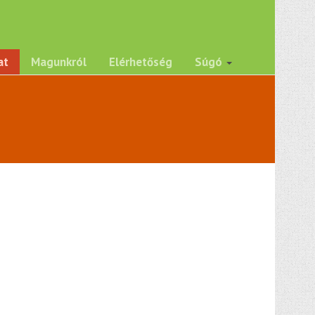
at
Magunkról
Elérhetőség
Súgó