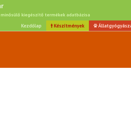
r
minősülő kiegészítő termékek adatbázisa
Kezdőlap
Készítmények
Állatgyógyász