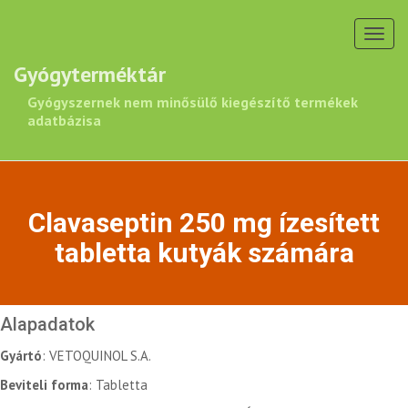
Toggl
navig
Gyógyterméktár
Gyógyszernek nem minősülő kiegészítő termékek
adatbázisa
Clavaseptin 250 mg ízesített
tabletta kutyák számára
Alapadatok
Gyártó
: VETOQUINOL S.A.
Beviteli forma
: Tabletta