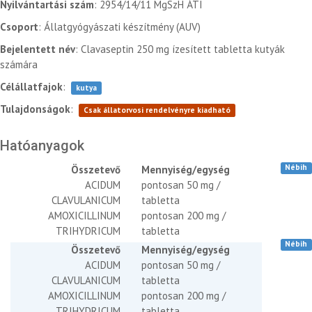
Nyilvántartási szám
: 2954/14/11 MgSzH ÁTI
Csoport
: Állatgyógyászati készítmény (AUV)
Bejelentett név
: Clavaseptin 250 mg ízesített tabletta kutyák
számára
Célállatfajok
:
kutya
Tulajdonságok
:
Csak állatorvosi rendelvényre kiadható
Hatóanyagok
Nébih
Összetevő
Mennyiség/egység
ACIDUM
pontosan 50 mg /
CLAVULANICUM
tabletta
AMOXICILLINUM
pontosan 200 mg /
TRIHYDRICUM
tabletta
Nébih
Összetevő
Mennyiség/egység
ACIDUM
pontosan 50 mg /
CLAVULANICUM
tabletta
AMOXICILLINUM
pontosan 200 mg /
TRIHYDRICUM
tabletta