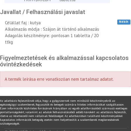
Javallat / Felhasználási javaslat
Nébih
Célállat faj : kutya
Alkalmazás módja : Szájon át történő alkalmazás
Adagolás készítményre: pontosan 1 tabletta / 20
ttkg
Figyelmeztetések és alkalmazással kapcsolatos
óvintézkedések
A termék leírása erre vonatkozóan nem tartalmaz adatot.
Az adatbázis fejlesztőinek célja, hogy a gyógyszernek nem minősülő készítményekről az
egészségügyi szakemberek, fogyasztók és betegek számára hiteles információkat szolgáltasson.
Ezen információk közhiteles forrásának hiányában az egyéb adatforrásokból származó esetleges
pontatlanságokért, valamint az adatok felhasználásából adódó károkért az adatbázis fejlesztői,
illetve az Adatkezelő nem vállalnak felelősséget. Az adatbázisban található készítményekkel
kapcsolatos információk betegség esetén nem helyettesítik a szakemberek megkeresésének
szükségességét.