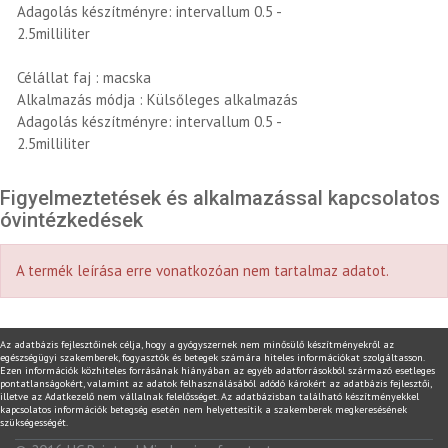
Adagolás készítményre: intervallum 0.5 -
2.5milliliter
Célállat faj : macska
Alkalmazás módja : Külsőleges alkalmazás
Adagolás készítményre: intervallum 0.5 -
2.5milliliter
Figyelmeztetések és alkalmazással kapcsolatos
óvintézkedések
A termék leírása erre vonatkozóan nem tartalmaz adatot.
Az adatbázis fejlesztőinek célja, hogy a gyógyszernek nem minősülő készítményekről az
egészségügyi szakemberek, fogyasztók és betegek számára hiteles információkat szolgáltasson.
Ezen információk közhiteles forrásának hiányában az egyéb adatforrásokból származó esetleges
pontatlanságokért, valamint az adatok felhasználásából adódó károkért az adatbázis fejlesztői,
illetve az Adatkezelő nem vállalnak felelősséget. Az adatbázisban található készítményekkel
kapcsolatos információk betegség esetén nem helyettesítik a szakemberek megkeresésének
szükségességét.