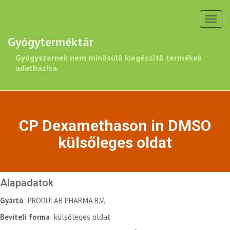
Toggl
navig
Gyógyterméktár
Gyógyszernek nem minősülő kiegészítő termékek
adatbázisa
CP Dexamethason in DMSO
külsőleges oldat
Alapadatok
Gyártó
: PRODULAB PHARMA B.V.
Beviteli forma
: külsőleges oldat