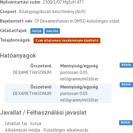
Nyilvántartási szám
: 2300/1/07 MgSzH ÁTI
Csoport
: Állatgyógyászati készítmény (AUV)
Bejelentett név
: CP Dexamethason in DMSO külsőleges oldat
Célállatfajok
:
kutya
macska
Tulajdonságok
:
Csak állatorvosi rendelvényre kiadható
Hatóanyagok
Nébih
Összetevő
Mennyiség/egység
DEXAMETHASONUM
pontosan 0.05
milligramm/milliliter
Nébih
Összetevő
Mennyiség/egység
DEXAMETHASONUM
pontosan 0.05
milligramm/milliliter
Javallat / Felhasználási javaslat
Nébih
Célállat faj : kutya
Alkalmazás módja : Külsőleges alkalmazás