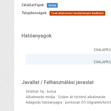
Célállatfajok
:
kutya
Tulajdonságok
:
Csak állatorvosi rendelvényre kiadható
Hatóanyagok
ENALAPRI
ENALAPRI
Javallat / Felhasználási javaslat
Célállat faj : kutya
Alkalmazás módja : Szájon át történő alkalmazás
Adagolás hatóanyagra : pontosan 0.5 illigramm/tes