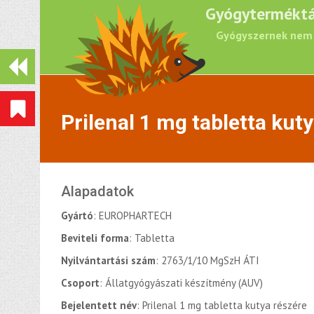
Gyógyterméktá
Gyógyszernek nem 
Prilenal 1 mg tabletta kut
Alapadatok
Gyártó
: EUROPHARTECH
Beviteli forma
: Tabletta
Nyilvántartási szám
: 2763/1/10 MgSzH ÁTI
Csoport
: Állatgyógyászati készítmény (AUV)
Bejelentett név
: Prilenal 1 mg tabletta kutya részére