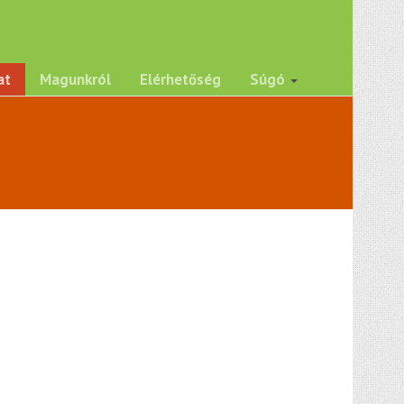
at
Magunkról
Elérhetőség
Súgó