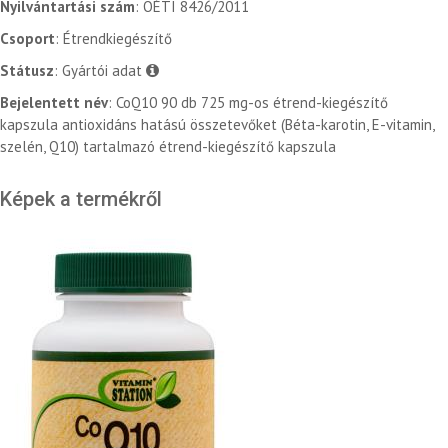
Nyilvántartási szám
: OÉTI 8426/2011
Csoport
: Étrendkiegészítő
Státusz
: Gyártói adat
Bejelentett név
: CoQ10 90 db 725 mg-os étrend-kiegészítő
kapszula antioxidáns hatású összetevőket (Béta-karotin, E-vitamin,
szelén, Q10) tartalmazó étrend-kiegészítő kapszula
Képek a termékről