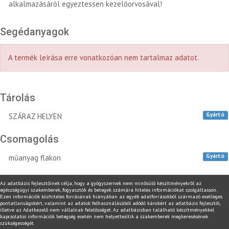
alkalmazásáról egyeztessen kezelőorvosával!
Segédanyagok
A termék leírása erre vonatkozóan nem tartalmaz adatot.
Tárolás
Gyártó
SZÁRAZ HELYEN
Csomagolás
Gyártó
műanyag flakon
Az adatbázis fejlesztőinek célja, hogy a gyógyszernek nem minősülő készítményekről az
egészségügyi szakemberek, fogyasztók és betegek számára hiteles információkat szolgáltasson.
Ezen információk közhiteles forrásának hiányában az egyéb adatforrásokból származó esetleges
pontatlanságokért, valamint az adatok felhasználásából adódó károkért az adatbázis fejlesztői,
illetve az Adatkezelő nem vállalnak felelősséget. Az adatbázisban található készítményekkel
kapcsolatos információk betegség esetén nem helyettesítik a szakemberek megkeresésének
szükségességét.