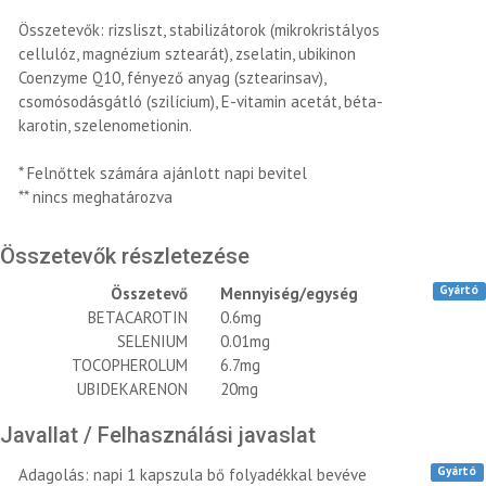
Összetevők: rizsliszt, stabilizátorok (mikrokristályos
cellulóz, magnézium sztearát), zselatin, ubikinon
Coenzyme Q10, fényező anyag (sztearinsav),
csomósodásgátló (szilícium), E-vitamin acetát, béta-
karotin, szelenometionin.
* Felnőttek számára ajánlott napi bevitel
** nincs meghatározva
Összetevők részletezése
Gyártó
Összetevő
Mennyiség/egység
BETACAROTIN
0.6mg
SELENIUM
0.01mg
TOCOPHEROLUM
6.7mg
UBIDEKARENON
20mg
Javallat / Felhasználási javaslat
Gyártó
Adagolás: napi 1 kapszula bő folyadékkal bevéve