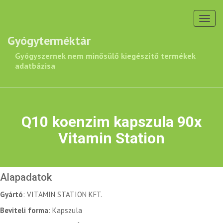
Toggl
navig
Gyógyterméktár
Gyógyszernek nem minősülő kiegészítő termékek
adatbázisa
Q10 koenzim kapszula 90x
Vitamin Station
Alapadatok
Gyártó
: VITAMIN STATION KFT.
Beviteli forma
: Kapszula