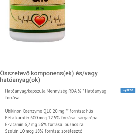
Összetevő komponens(ek) és/vagy
hatóanyag(ok)
Gyártó
Hatóanyag/kapszula Mennyiség RDA % * Hatóanyag
forrása
Ubikinon Coenzyme Q10 20 mg ** forrása: hús
Béta karotin 600 mcg 12.5% forrása: sárgarépa
E-vitamin 6,7 mg 56% forrása: búzacsíra
Szelén 10 mcg 18% forrása: sörélesztő