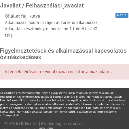
Javallat / Felhasználási javaslat
Nébih
Célállat faj : kutya
Alkalmazás módja : Szájon át történő alkalmazás
Adagolás készítményre: pontosan 1 tabletta / 40
ttkg
Figyelmeztetések és alkalmazással kapcsolatos
óvintézkedések
A termék leírása erre vonatkozóan nem tartalmaz adatot.
Az adatbázis fejlesztőinek célja, hogy a gyógyszernek nem minősülő készítményekről az
egészségügyi szakemberek, fogyasztók és betegek számára hiteles információkat szolgáltasson.
Ezen információk közhiteles forrásának hiányában az egyéb adatforrásokból származó esetleges
pontatlanságokért, valamint az adatok felhasználásából adódó károkért az adatbázis fejlesztői,
illetve az Adatkezelő nem vállalnak felelősséget. Az adatbázisban található készítményekkel
kapcsolatos információk betegség esetén nem helyettesítik a szakemberek megkeresésének
szükségességét.
© 2016
HC Pointer
| Minden jog fenntartva.