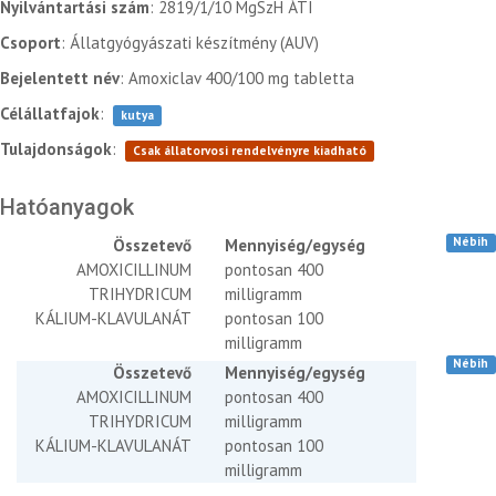
Nyilvántartási szám
: 2819/1/10 MgSzH ÁTI
Csoport
: Állatgyógyászati készítmény (AUV)
Bejelentett név
: Amoxiclav 400/100 mg tabletta
Célállatfajok
:
kutya
Tulajdonságok
:
Csak állatorvosi rendelvényre kiadható
Hatóanyagok
Nébih
Összetevő
Mennyiség/egység
AMOXICILLINUM
pontosan 400
TRIHYDRICUM
milligramm
KÁLIUM-KLAVULANÁT
pontosan 100
milligramm
Nébih
Összetevő
Mennyiség/egység
AMOXICILLINUM
pontosan 400
TRIHYDRICUM
milligramm
KÁLIUM-KLAVULANÁT
pontosan 100
milligramm