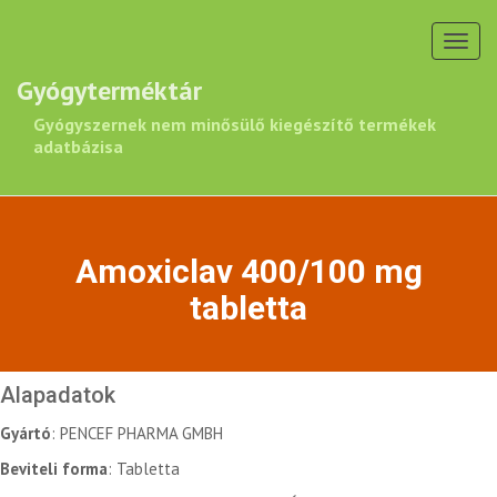
Toggl
navig
Gyógyterméktár
Gyógyszernek nem minősülő kiegészítő termékek
adatbázisa
Amoxiclav 400/100 mg
tabletta
Alapadatok
Gyártó
: PENCEF PHARMA GMBH
Beviteli forma
: Tabletta