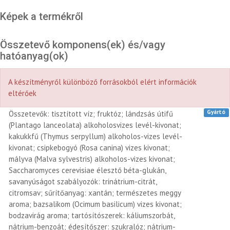
Képek a termékről
Összetevő komponens(ek) és/vagy
hatóanyag(ok)
A készítményről különböző forrásokból elért információk
eltérőek
Gyártó
Összetevők: tisztított víz; fruktóz; lándzsás útifű
(Plantago lanceolata) alkoholosvizes levél-kivonat;
kakukkfű (Thymus serpyllum) alkoholos-vizes levél-
kivonat; csipkebogyó (Rosa canina) vizes kivonat;
mályva (Malva sylvestris) alkoholos-vizes kivonat;
Saccharomyces cerevisiae élesztő béta-glukán,
savanyúságot szabályozók: trinátrium-citrát,
citromsav; sűrítőanyag: xantán; természetes meggy
aroma; bazsalikom (Ocimum basilicum) vizes kivonat;
bodzavirág aroma; tartósítószerek: káliumszorbát,
nátrium-benzoát; édesítőszer: szukralóz; nátrium-