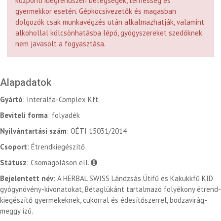
központi idegrendszeri betegségek, terhesség és
gyermekkor esetén. Gépkocsivezetők és magasban
dolgozók csak munkavégzés után alkalmazhatják, valamint
alkohollal kölcsönhatásba lépő, gyógyszereket szedőknek
nem javasolt a fogyasztása.
Alapadatok
Gyártó
: Interalfa-Complex Kft.
Beviteli forma
: folyadék
Nyilvántartási szám
: OÉTI 15031/2014
Csoport
: Étrendkiegészítő
Státusz
: Csomagoláson ell.
Bejelentett név
: A HERBAL SWISS Lándzsás Útifű és Kakukkfű KID
gyógynövény-kivonatokat, Bétaglükánt tartalmazó folyékony étrend-
kiegészítő gyermekeknek, cukorral és édesítőszerrel, bodzavirág-
meggy ízű.