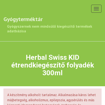
Toggl
navig
Gyógyterméktár
Gyógyszernek nem minősülő kiegészítő termékek
adatbázisa
Herbal Swiss KID
étrendkiegészítő folyadék
300ml
A készítmény alkoholt tartalmaz. Alkalmazása káros lehet
májbetegség, alkoholizmus, epilepszia, agysérülés és más