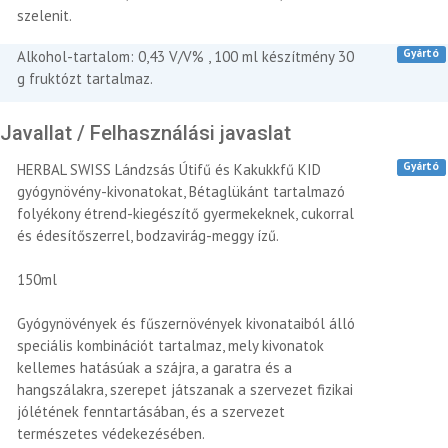
szelenit.
Gyártó
Alkohol-tartalom: 0,43 V/V% , 100 ml készítmény 30
g fruktózt tartalmaz.
Javallat / Felhasználási javaslat
Gyártó
HERBAL SWISS Lándzsás Útifű és Kakukkfű KID
gyógynövény-kivonatokat, Bétaglükánt tartalmazó
folyékony étrend-kiegészítő gyermekeknek, cukorral
és édesítőszerrel, bodzavirág-meggy ízű.
150ml
Gyógynövények és fűszernövények kivonataiból álló
speciális kombinációt tartalmaz, mely kivonatok
kellemes hatásúak a szájra, a garatra és a
hangszálakra, szerepet játszanak a szervezet fizikai
jólétének fenntartásában, és a szervezet
természetes védekezésében.