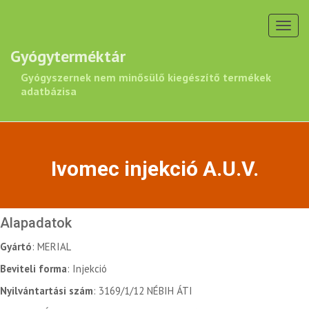
Toggl
navig
Gyógyterméktár
Gyógyszernek nem minősülő kiegészítő termékek
adatbázisa
Ivomec injekció A.U.V.
Alapadatok
Gyártó
: MERIAL
Beviteli forma
: Injekció
Nyilvántartási szám
: 3169/1/12 NÉBIH ÁTI