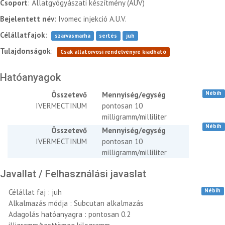
Csoport
: Állatgyógyászati készítmény (AUV)
Bejelentett név
: Ivomec injekció A.U.V.
Célállatfajok
:
szarvasmarha
sertés
juh
Tulajdonságok
:
Csak állatorvosi rendelvényre kiadható
Hatóanyagok
Nébih
Összetevő
Mennyiség/egység
IVERMECTINUM
pontosan 10
milligramm/milliliter
Nébih
Összetevő
Mennyiség/egység
IVERMECTINUM
pontosan 10
milligramm/milliliter
Javallat / Felhasználási javaslat
Nébih
Célállat faj : juh
Alkalmazás módja : Subcutan alkalmazás
Adagolás hatóanyagra : pontosan 0.2