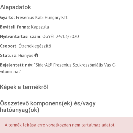
Alapadatok
Gyártó
: Fresenius Kabi Hungary Kft.
Beviteli forma
: Kapszula
Nyilvántartási szám
: OGYÉI 24703/2020
Csoport
: Étrendkiegészítő
Státusz
: Hiányos
Bejelentett név
: "SiderAL® Fresenius Szukroszómiális Vas C-
vitaminnal"
Képek a termékről
Összetevő komponens(ek) és/vagy
hatóanyag(ok)
A termék leírása erre vonatkozóan nem tartalmaz adatot.