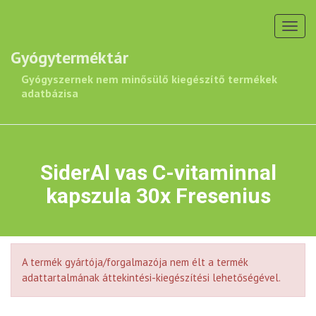
Toggl
navig
Gyógyterméktár
Gyógyszernek nem minősülő kiegészítő termékek
adatbázisa
SiderAl vas C-vitaminnal
kapszula 30x Fresenius
A termék gyártója/forgalmazója nem élt a termék
adattartalmának áttekintési-kiegészítési lehetőségével.