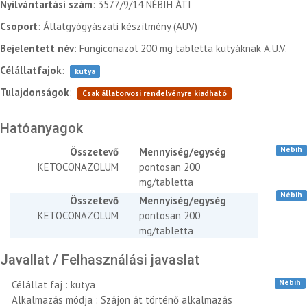
Nyilvántartási szám
: 3577/9/14 NÉBIH ÁTI
Csoport
: Állatgyógyászati készítmény (AUV)
Bejelentett név
: Fungiconazol 200 mg tabletta kutyáknak A.U.V.
Célállatfajok
:
kutya
Tulajdonságok
:
Csak állatorvosi rendelvényre kiadható
Hatóanyagok
Nébih
Összetevő
Mennyiség/egység
KETOCONAZOLUM
pontosan 200
mg/tabletta
Nébih
Összetevő
Mennyiség/egység
KETOCONAZOLUM
pontosan 200
mg/tabletta
Javallat / Felhasználási javaslat
Nébih
Célállat faj : kutya
Alkalmazás módja : Szájon át történő alkalmazás