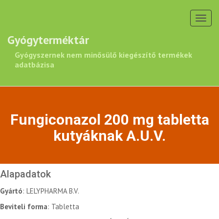
Toggl
navig
Gyógyterméktár
Gyógyszernek nem minősülő kiegészítő termékek
adatbázisa
Fungiconazol 200 mg tabletta
kutyáknak A.U.V.
Alapadatok
Gyártó
: LELYPHARMA B.V.
Beviteli forma
: Tabletta