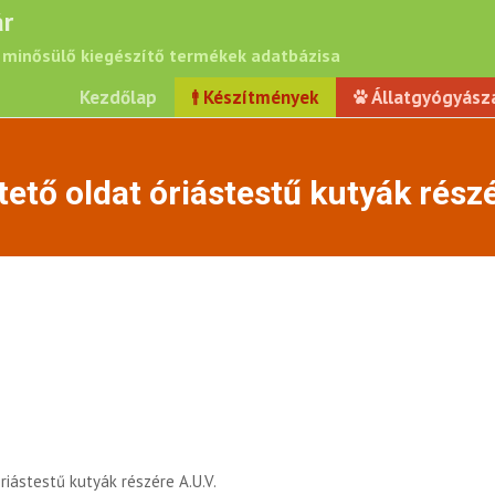
r
minősülő kiegészítő termékek adatbázisa
Kezdőlap
Készítmények
Állatgyógyász
tő oldat óriástestű kutyák részé
iástestű kutyák részére A.U.V.