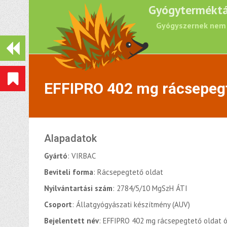
Gyógyterméktá
Gyógyszernek nem 
EFFIPRO 402 mg rácsepegte
Alapadatok
Gyártó
: VIRBAC
Beviteli forma
: Rácsepegtető oldat
Nyilvántartási szám
: 2784/5/10 MgSzH ÁTI
Csoport
: Állatgyógyászati készítmény (AUV)
Bejelentett név
: EFFIPRO 402 mg rácsepegtető oldat ór