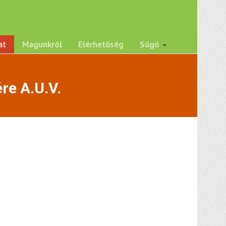
at
Magunkról
Elérhetőség
Súgó
re A.U.V.