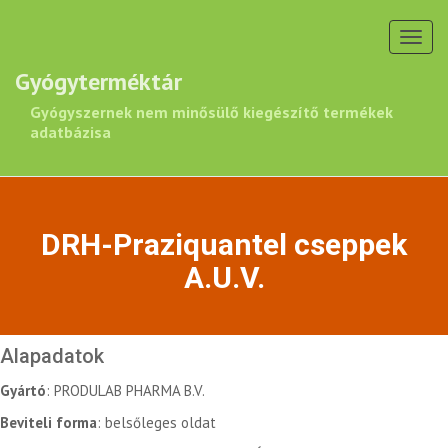
Toggl
navig
Gyógyterméktár
Gyógyszernek nem minősülő kiegészítő termékek
adatbázisa
DRH-Praziquantel cseppek
A.U.V.
Alapadatok
Gyártó
: PRODULAB PHARMA B.V.
Beviteli forma
: belsőleges oldat