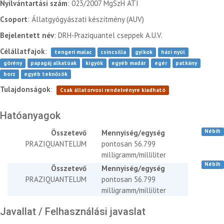
Nyilvántartási szám
: 023/2007 MgSzH ÁTI
Csoport
: Állatgyógyászati készítmény (AUV)
Bejelentett név
: DRH-Praziquantel cseppek A.U.V.
Célállatfajok
:
tengeri malac
csincsilla
gyíkok
házi nyúl
görény
papagáj alkatúak
kígyók
egyéb madár
egér
patkány
borz
egyéb teknősök
Tulajdonságok
:
Csak állatorvosi rendelvényre kiadható
Hatóanyagok
Nébih
Összetevő
Mennyiség/egység
PRAZIQUANTELUM
pontosan 56.799
milligramm/milliliter
Nébih
Összetevő
Mennyiség/egység
PRAZIQUANTELUM
pontosan 56.799
milligramm/milliliter
Javallat / Felhasználási javaslat