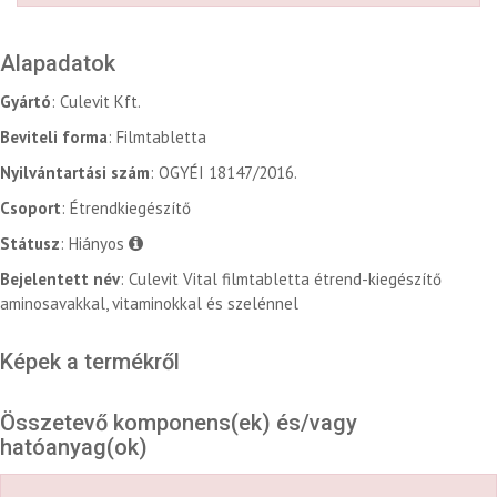
Alapadatok
Gyártó
: Culevit Kft.
Beviteli forma
: Filmtabletta
Nyilvántartási szám
: OGYÉI 18147/2016.
Csoport
: Étrendkiegészítő
Státusz
: Hiányos
Bejelentett név
: Culevit Vital filmtabletta étrend-kiegészítő
aminosavakkal, vitaminokkal és szelénnel
Képek a termékről
Összetevő komponens(ek) és/vagy
hatóanyag(ok)