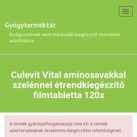
Toggl
navig
Gyógyterméktár
Gyógyszernek nem minősülő kiegészítő termékek
adatbázisa
Culevit Vital aminosavakkal
szelénnel étrendkiegészítő
filmtabletta 120x
A termék gyártója/forgalmazója nem élt a termék
adattartalmának áttekintési-kiegészítési lehetőségével.