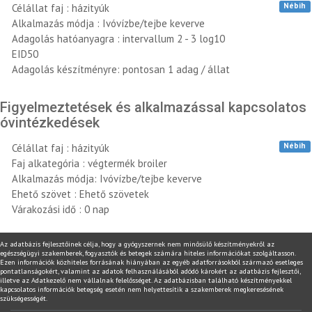
Nébih
Célállat faj : házityúk
Alkalmazás módja : Ivóvízbe/tejbe keverve
Adagolás hatóanyagra : intervallum 2 - 3 log10
EID50
Adagolás készítményre: pontosan 1 adag / állat
Figyelmeztetések és alkalmazással kapcsolatos
óvintézkedések
Nébih
Célállat faj : házityúk
Faj alkategória : végtermék broiler
Alkalmazás módja: Ivóvízbe/tejbe keverve
Ehető szövet : Ehető szövetek
Várakozási idő : 0 nap
Az adatbázis fejlesztőinek célja, hogy a gyógyszernek nem minősülő készítményekről az
egészségügyi szakemberek, fogyasztók és betegek számára hiteles információkat szolgáltasson.
Ezen információk közhiteles forrásának hiányában az egyéb adatforrásokból származó esetleges
pontatlanságokért, valamint az adatok felhasználásából adódó károkért az adatbázis fejlesztői,
illetve az Adatkezelő nem vállalnak felelősséget. Az adatbázisban található készítményekkel
kapcsolatos információk betegség esetén nem helyettesítik a szakemberek megkeresésének
szükségességét.