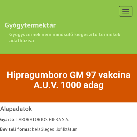
Toggl
navig
Gyógyterméktár
Gyógyszernek nem minősülő kiegészítő termékek
adatbázisa
Hipragumboro GM 97 vakcina
A.U.V. 1000 adag
Alapadatok
Gyártó
: LABORATORIOS HIPRA S.A.
Beviteli forma
: belsőleges liofilizátum