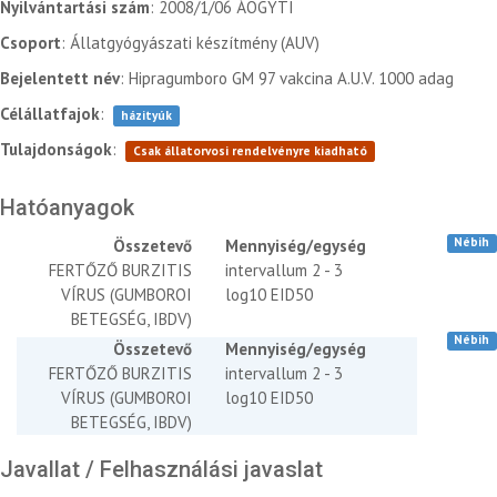
Nyilvántartási szám
: 2008/1/06 ÁOGYTI
Csoport
: Állatgyógyászati készítmény (AUV)
Bejelentett név
: Hipragumboro GM 97 vakcina A.U.V. 1000 adag
Célállatfajok
:
házityúk
Tulajdonságok
:
Csak állatorvosi rendelvényre kiadható
Hatóanyagok
Nébih
Összetevő
Mennyiség/egység
FERTŐZŐ BURZITIS
intervallum 2 - 3
VÍRUS (GUMBOROI
log10 EID50
BETEGSÉG, IBDV)
Nébih
Összetevő
Mennyiség/egység
FERTŐZŐ BURZITIS
intervallum 2 - 3
VÍRUS (GUMBOROI
log10 EID50
BETEGSÉG, IBDV)
Javallat / Felhasználási javaslat