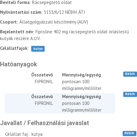
Beviteli forma
: Rácsepegtető oldat
Nyilvántartási szám
: 3153/6/12 NÉBIH ÁTI
Csoport
: Állatgyógyászati készítmény (AUV)
Bejelentett név
: Fiproline 402 mg rácsepegtető oldat óriástestű
kutyák részére A.U.V.
Célállatfajok
:
kutya
Hatóanyagok
Nébih
Összetevő
Mennyiség/egység
FIPRONIL
pontosan 100
milligramm/milliliter
Nébih
Összetevő
Mennyiség/egység
FIPRONIL
pontosan 100
milligramm/milliliter
Javallat / Felhasználási javaslat
Nébih
Célállat faj : kutya