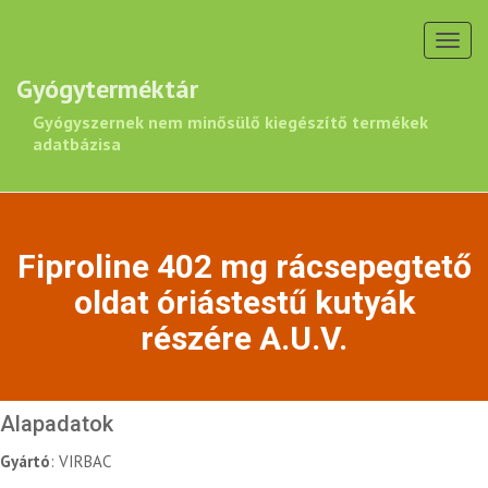
Toggl
navig
Gyógyterméktár
Gyógyszernek nem minősülő kiegészítő termékek
adatbázisa
Fiproline 402 mg rácsepegtető
oldat óriástestű kutyák
részére A.U.V.
Alapadatok
Gyártó
: VIRBAC