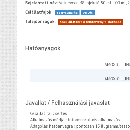
Bejelentett név
: Vetrimoxin 48 injekció 50 ml, 100 ml, 
Célállatfajok
:
szarvasmarha
sertés
Tulajdonságok
:
Csak állatorvosi rendelvényre kiadható
Hatóanyagok
AMOXICILLI
AMOXICILLI
Javallat / Felhasználási javaslat
Célállat faj : sertés
Alkalmazás módja : Intramuscularis alkalmazás
Adagolás hatóanyagra : pontosan 15 illigramm/test