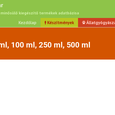
r
minősülő kiegészítő termékek adatbázisa
Kezdőlap
Készítmények
Állatgyógyász
ml, 100 ml, 250 ml, 500 ml