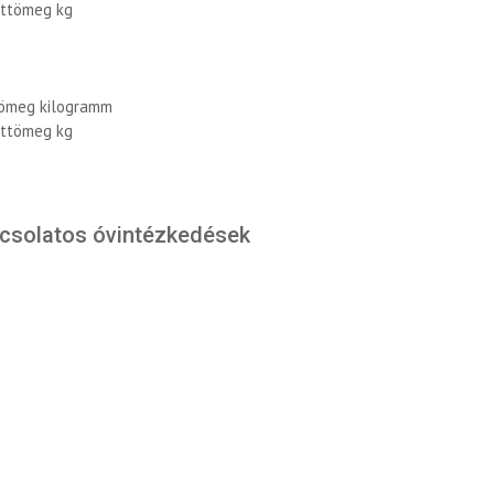
sttömeg kg
tömeg kilogramm
sttömeg kg
pcsolatos óvintézkedések