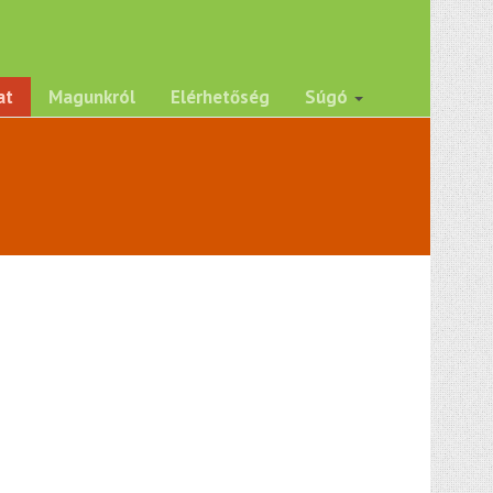
at
Magunkról
Elérhetőség
Súgó