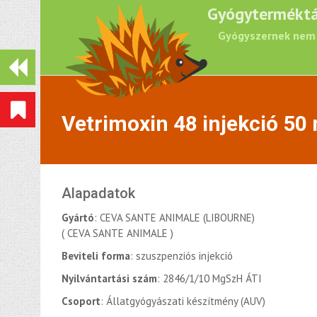
Gyógyterméktá
Gyógyszernek nem 
Vetrimoxin 48 injekció 50 
Alapadatok
Gyártó
: CEVA SANTE ANIMALE (LIBOURNE)
( CEVA SANTE ANIMALE )
Beviteli forma
: szuszpenziós injekció
Nyilvántartási szám
: 2846/1/10 MgSzH ÁTI
Csoport
: Állatgyógyászati készítmény (AUV)