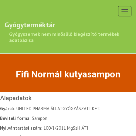
Toggl
navig
Gyógyterméktár
Gyógyszernek nem minősülő kiegészítő termékek
adatbázisa
Fifi Normál kutyasampon
Alapadatok
Gyártó
: UNITED PHARMA ÁLLATGYÓGYÁSZATI KFT.
Beviteli forma
: Sampon
Nyilvántartási szám
: 100/1/2011 MgSzH ÁTI