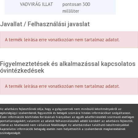
VADVIRÁG ILLAT
pontosan 300
milliliter
Javallat / Felhasználási javaslat
A termék leírása erre vonatkozóan nem tartalmaz adatot.
Figyelmeztetések és alkalmazással kapcsolatos
óvintézkedések
A termék leírása erre vonatkozóan nem tartalmaz adatot.
Az adatbázis fejlesztőinek célja, hogy a gyógyszernek nem minősülő készítményekről az
egészségügyi szakemberek, fogyasztók és betegek számára hiteles információkat szolgáltasson.
Ezen információk közhiteles forrásának hiányában az egyéb adatforrásokból származó esetleges
pontatlanságokért, valamint az adatok felhasználásából adódó károkért az adatbázis fejlesztői,
illetve az Adatkezelő nem vállalnak felelősséget. Az adatbázisban található készítményekkel
kapcsolatos információk betegség esetén nem helyettesítik a szakemberek megkeresésének
szükségességét.