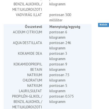
BENZIL ALKOHOL /
kilogramm
METILKLOROIZOTI
VADVIRÁG ILLAT
pontosan 300
milliliter
Nébih
Összetevő
Mennyiség/egység
ACIDUM CITRICUM
pontosan 6
kilogramm
AQUA DESTILLATA
pontosan 246
kilogramm
KOKAMIDE DEA
pontosan 3
kilogramm
KOKAMIDOPROPIL
pontosan 9
BETAIN
kilogramm
NATRIUM
pontosan 7.5
CHLORATUM
kilogramm
NATRIUM
pontosan 5
LAURILSULFAT
kilogramm
PROPILÉN-GLIKOL /
pontosan 0.375
BENZIL ALKOHOL /
kilogramm
METILKLOROIZOTI