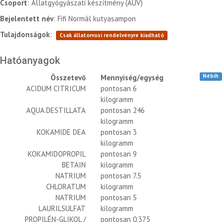
Csoport
: Állatgyógyászati készítmény (AUV)
Bejelentett név
: Fifi Normál kutyasampon
Tulajdonságok
:
Csak állatorvosi rendelvényre kiadható
Hatóanyagok
Nébih
Összetevő
Mennyiség/egység
ACIDUM CITRICUM
pontosan 6
kilogramm
AQUA DESTILLATA
pontosan 246
kilogramm
KOKAMIDE DEA
pontosan 3
kilogramm
KOKAMIDOPROPIL
pontosan 9
BETAIN
kilogramm
NATRIUM
pontosan 7.5
CHLORATUM
kilogramm
NATRIUM
pontosan 5
LAURILSULFAT
kilogramm
PROPILÉN-GLIKOL /
pontosan 0.375