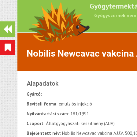
Gyógyterméktá
Gyógyszernek nem 
Nobilis Newcavac vakcina 
Alapadatok
Gyártó
:
Beviteli forma
: emulziós injekció
Nyilvántartási szám
: 181/1991
Csoport
: Állatgyógyászati készítmény (AUV)
Bejelentett név
: Nobilis Newcavac vakcina A.U.V. 500,