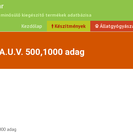
r
minősülő kiegészítő termékek adatbázisa
Kezdőlap
Készítmények
Állatgyógyász
A.U.V. 500,1000 adag
1000 adag