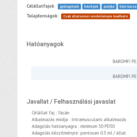
Célállatfajok
:
gyöngytyúk
házityúk
pulyka
házi kacsa
Tulajdonságok
:
Csak állatorvosi rendelvényre kiadható
Hatóanyagok
BAROMFI PE
BAROMFI PE
Javallat / Felhasználási javaslat
Célállat faj : fácán
Alkalmazás módja : Intramuscularis alkalmazás
Adagolás hatóanyagra : minimum 50 PD50
Adagolás készítményre: pontosan 0.5 ml / állat