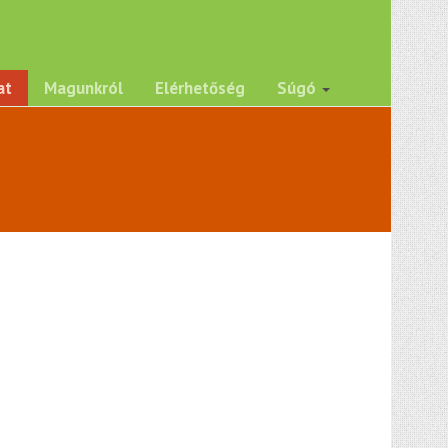
at
Magunkról
Elérhetőség
Súgó