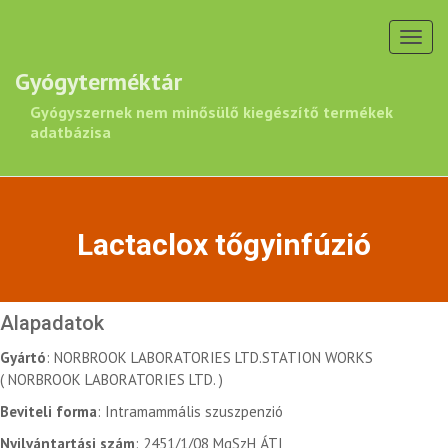
Toggl
navig
Gyógyterméktár
Gyógyszernek nem minősülő kiegészítő termékek
adatbázisa
Lactaclox tőgyinfúzió
Alapadatok
Gyártó
: NORBROOK LABORATORIES LTD.STATION WORKS
( NORBROOK LABORATORIES LTD. )
Beviteli forma
: Intramammális szuszpenzió
Nyilvántartási szám
: 2451/1/08 MgSzH ÁTI