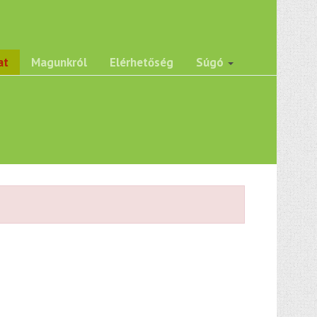
at
Magunkról
Elérhetőség
Súgó