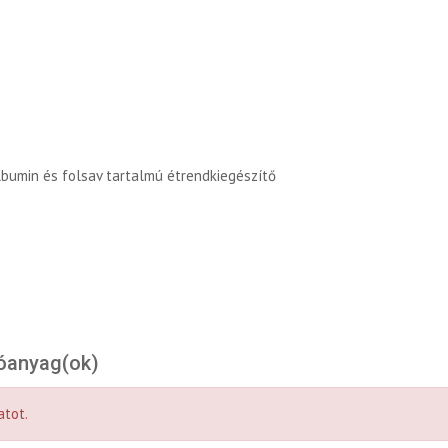
albumin és folsav tartalmú étrendkiegészítő
óanyag(ok)
atot.