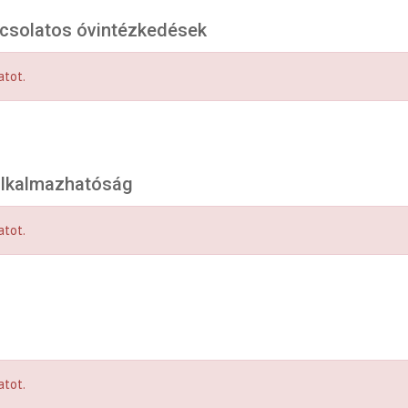
pcsolatos óvintézkedések
atot.
 alkalmazhatóság
atot.
atot.