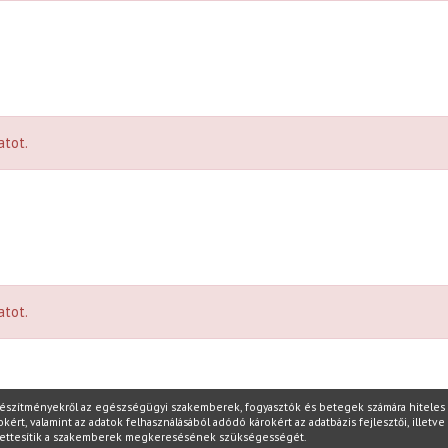
atot.
atot.
készítményekről az egészségügyi szakemberek, fogyasztók és betegek számára hiteles i
t, valamint az adatok felhasználásából adódó károkért az adatbázis fejlesztői, illetve 
yettesítik a szakemberek megkeresésének szükségességét.