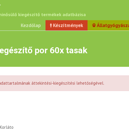
r
inősülő kiegészítő termékek adatbázisa
Kezdőlap
Készítmények
Állatgyógyász
egészítő por 60x tasak
dattartalmának áttekintési-kiegészítési lehetőségével.
Korláto