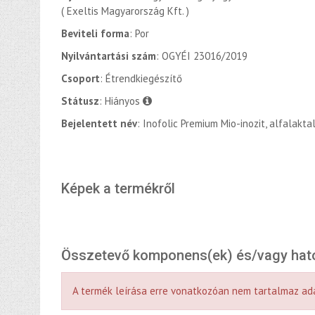
( Exeltis Magyarország Kft. )
Beviteli forma
: Por
Nyilvántartási szám
: OGYÉI 23016/2019
Csoport
: Étrendkiegészítő
Státusz
: Hiányos
Bejelentett név
: Inofolic Premium Mio-inozit, alfalakt
Képek a termékről
Összetevő komponens(ek) és/vagy hat
A termék leírása erre vonatkozóan nem tartalmaz ad