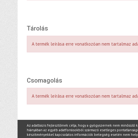
Tárolás
A termék leírása erre vonatkozóan nem tartalmaz ad
Csomagolás
A termék leírása erre vonatkozóan nem tartalmaz ad
Az adatbázis fejlesztőinek célja, hogy a gyógyszernek nem minősülő 
hiányában az egyéb adatforrásokból származó esetleges pontatlanságokér
készítményekkel kapcsolatos információk betegség esetén nem hel