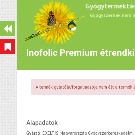
Gyógyterméktá
Gyógyszernek nem m
Inofolic Premium étrendki
A termék gyártója/forgalmazója nem élt a termék a
Alapadatok
Gyártó
: EXELTIS Magyarország Gyógyszerkereskedelmi 