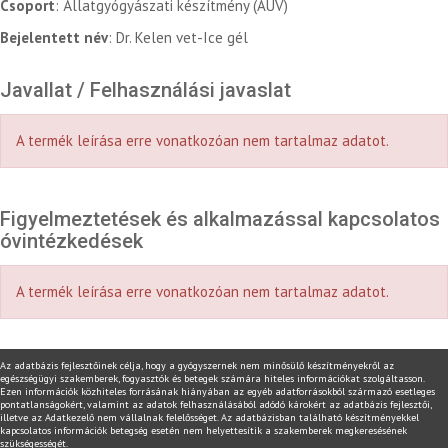
Csoport
: Állatgyógyászati készítmény (AUV)
Bejelentett név
: Dr. Kelen vet-Ice gél
Javallat / Felhasználási javaslat
A termék leírása erre vonatkozóan nem tartalmaz adatot.
Figyelmeztetések és alkalmazással kapcsolatos
óvintézkedések
A termék leírása erre vonatkozóan nem tartalmaz adatot.
Az adatbázis fejlesztőinek célja, hogy a gyógyszernek nem minősülő készítményekről az
egészségügyi szakemberek, fogyasztók és betegek számára hiteles információkat szolgáltasson.
Ezen információk közhiteles forrásának hiányában az egyéb adatforrásokból származó esetleges
pontatlanságokért, valamint az adatok felhasználásából adódó károkért az adatbázis fejlesztői,
illetve az Adatkezelő nem vállalnak felelősséget. Az adatbázisban található készítményekkel
kapcsolatos információk betegség esetén nem helyettesítik a szakemberek megkeresésének
szükségességét.