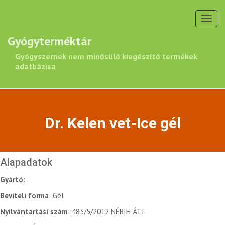
Toggl
navig
Gyógyterméktár
Gyógyszernek nem minősülő kiegészítő termékek
adatbázisa
Dr. Kelen vet-Ice gél
Alapadatok
Gyártó
:
Beviteli forma
: Gél
Nyilvántartási szám
: 483/5/2012 NÉBIH ÁTI