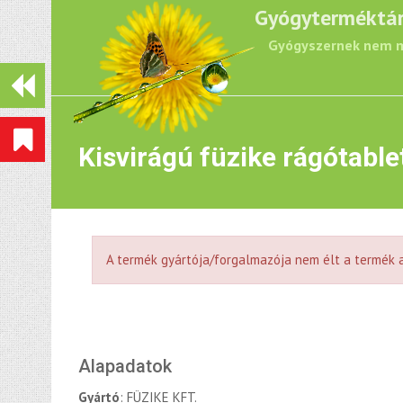
Gyógyterméktá
Gyógyszernek nem m
Kisvirágú füzike rágótable
A termék gyártója/forgalmazója nem élt a termék a
Alapadatok
Gyártó
: FÜZIKE KFT.