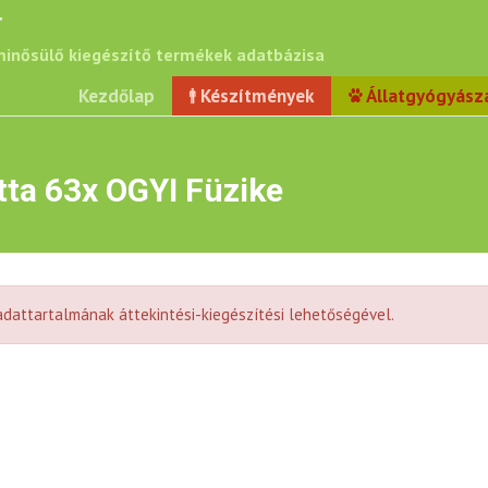
r
inősülő kiegészítő termékek adatbázisa
Kezdőlap
Készítmények
Állatgyógyász
tta 63x OGYI Füzike
dattartalmának áttekintési-kiegészítési lehetőségével.