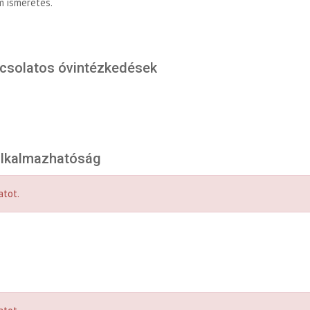
m ismeretes.
pcsolatos óvintézkedések
 alkalmazhatóság
atot.