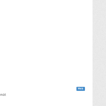
Web
amát