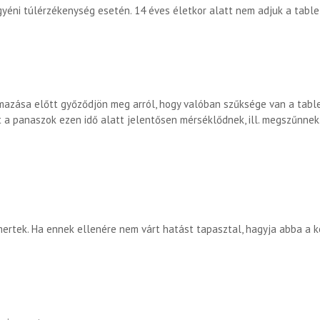
yéni túlérzékenység esetén. 14 éves életkor alatt nem adjuk a table
mazása előtt győződjön meg arról, hogy valóban szűksége van a tabl
t a panaszok ezen idő alatt jelentősen mérséklődnek, ill. megszűnnek
rtek. Ha ennek ellenére nem várt hatást tapasztal, hagyja abba a k