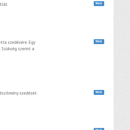
Web
ttát.
Web
etta szedésére. Egy
. Szükség szerint a
Web
észítmény szedését.