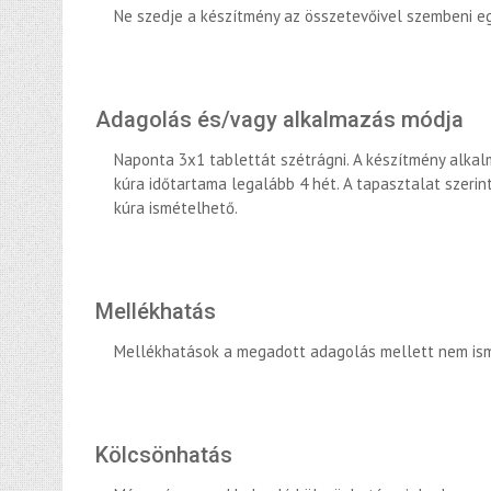
Ne szedje a készítmény az összetevőivel szembeni eg
Adagolás és/vagy alkalmazás módja
Naponta 3x1 tablettát szétrágni. A készítmény alkal
kúra időtartama legalább 4 hét. A tapasztalat szerin
kúra ismételhető.
Mellékhatás
Mellékhatások a megadott adagolás mellett nem isme
Kölcsönhatás