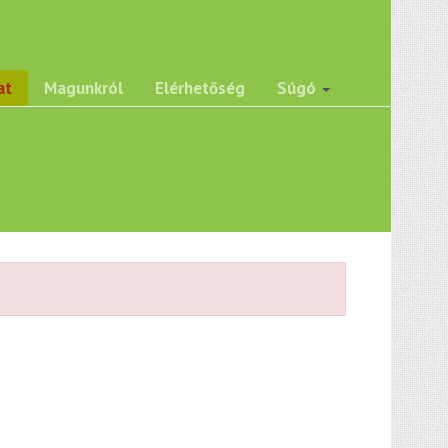
at
Magunkról
Elérhetőség
Súgó