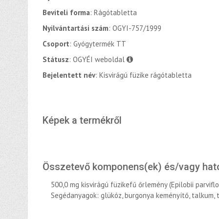
Beviteli forma
: Rágótabletta
Nyilvántartási szám
: OGYI-757/1999
Csoport
: Gyógytermék TT
Státusz
: OGYÉI weboldal
Bejelentett név
: Kisvirágú füzike rágótabletta
Képek a termékről
Összetevő komponens(ek) és/vagy hat
500,0 mg kisvirágú füzikefű őrlemény (Epilobii parvif
Segédanyagok: glükóz, burgonya keményítő, talkum, 