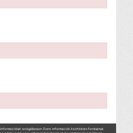
nformációkat szolgáltasson. Ezen információk közhiteles forrásának