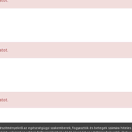
atot.
atot.
atot.
készítményekről az egészségügyi szakemberek, fogyasztók és betegek számára hiteles i