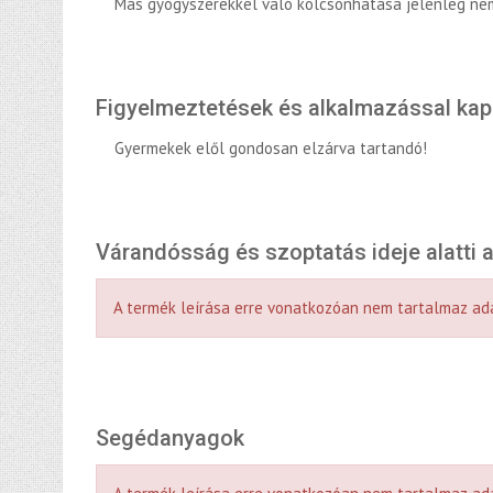
Más gyógyszerekkel való kölcsönhatása jelenleg ne
Figyelmeztetések és alkalmazással ka
Gyermekek elől gondosan elzárva tartandó!
Várandósság és szoptatás ideje alatti
A termék leírása erre vonatkozóan nem tartalmaz ad
Segédanyagok