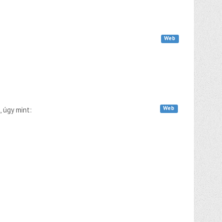
Web
Web
 úgy mint: