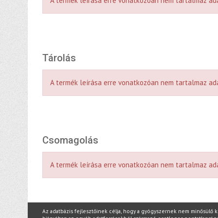
A termék leírása erre vonatkozóan nem tartalmaz ad
Tárolás
A termék leírása erre vonatkozóan nem tartalmaz ad
Csomagolás
A termék leírása erre vonatkozóan nem tartalmaz ad
Az adatbázis fejlesztőinek célja, hogy a gyógyszernek nem minősülő 