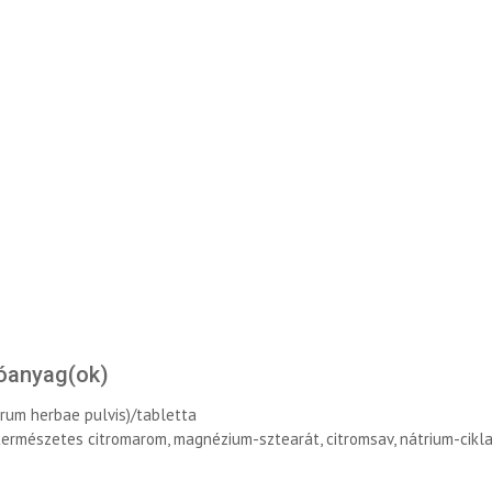
óanyag(ok)
lorum herbae pulvis)/tabletta
természetes citromarom, magnézium-sztearát, citromsav, nátrium-cikl