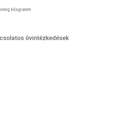
tömeg kilogramm
pcsolatos óvintézkedések