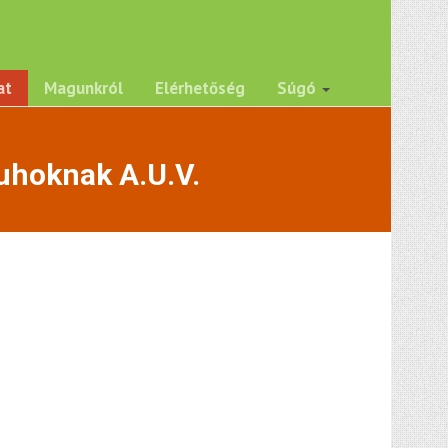
at
Magunkról
Elérhetőség
Súgó
uhoknak A.U.V.