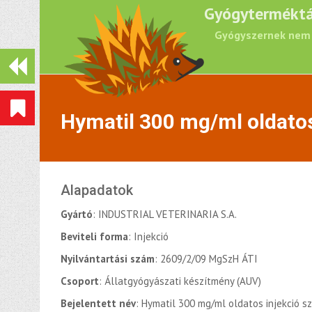
Gyógyterméktá
Gyógyszernek nem 
Hymatil 300 mg/ml oldatos
Alapadatok
Gyártó
: INDUSTRIAL VETERINARIA S.A.
Beviteli forma
: Injekció
Nyilvántartási szám
: 2609/2/09 MgSzH ÁTI
Csoport
: Állatgyógyászati készítmény (AUV)
Bejelentett név
: Hymatil 300 mg/ml oldatos injekció s