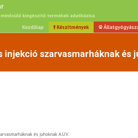
r
minősülő kiegészítő termékek adatbázisa
Kezdőlap
Készítmények
Állatgyógyász
 injekció szarvasmarháknak és j
zarvasmarháknak és juhoknak A.U.V.