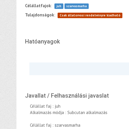
Célállatfajok
:
juh
szarvasmarha
Tulajdonságok
:
Csak állatorvosi rendelvényre kiadható
Hatóanyagok
Javallat / Felhasználási javaslat
Célállat faj : juh
Alkalmazás módja : Subcutan alkalmazás
Célállat faj : szarvasmarha