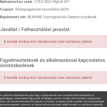
Nyilvántartási szám
: 179/1/2011 MgSzH ÁTI
Csoport
: Állatgyógyászati készítmény (AUV)
Bejelentett név
: BEAPHAR Szőrregeneráló Sampon kutyáknak
Javallat / Felhasználási javaslat
A termék leírása erre vonatkozóan nem tartalmaz adatot.
Figyelmeztetések és alkalmazással kapcsolatos
óvintézkedések
A termék leírása erre vonatkozóan nem tartalmaz adatot.
Az adatbázis fejlesztőinek célja, hogy a gyógyszernek nem minősülő készítményekről az
egészségügyi szakemberek, fogyasztók és betegek számára hiteles információkat szolgáltasson.
Ezen információk közhiteles forrásának hiányában az egyéb adatforrásokból származó esetleges
pontatlanságokért, valamint az adatok felhasználásából adódó károkért az adatbázis fejlesztői,