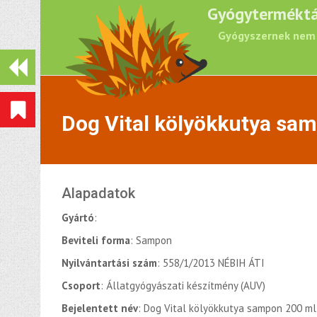
Gyógyterméktá
Gyógyszernek nem 
Dog Vital kölyökkutya sa
Alapadatok
Gyártó
:
Beviteli forma
: Sampon
Nyilvántartási szám
: 558/1/2013 NÉBIH ÁTI
Csoport
: Állatgyógyászati készítmény (AUV)
Bejelentett név
: Dog Vital kölyökkutya sampon 200 ml