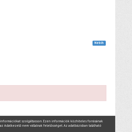
Nébih
nformációkat szolgáltasson. Ezen információk közhiteles forrásának
az Adatkezelő nem vállalnak felelősséget. Az adatbázisban található