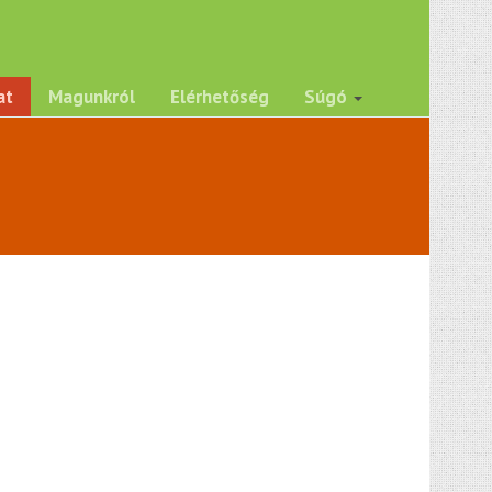
at
Magunkról
Elérhetőség
Súgó