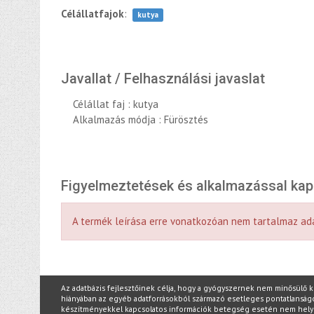
Célállatfajok
:
kutya
Javallat / Felhasználási javaslat
Célállat faj : kutya
Alkalmazás módja : Fürösztés
Figyelmeztetések és alkalmazással ka
A termék leírása erre vonatkozóan nem tartalmaz ad
Az adatbázis fejlesztőinek célja, hogy a gyógyszernek nem minősülő 
hiányában az egyéb adatforrásokból származó esetleges pontatlanságokér
készítményekkel kapcsolatos információk betegség esetén nem hel