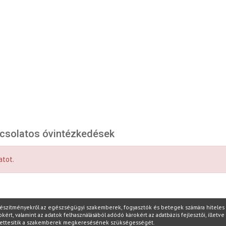
pcsolatos óvintézkedések
atot.
készítményekről az egészségügyi szakemberek, fogyasztók és betegek számára hiteles i
t, valamint az adatok felhasználásából adódó károkért az adatbázis fejlesztői, illetve 
yettesítik a szakemberek megkeresésének szükségességét.