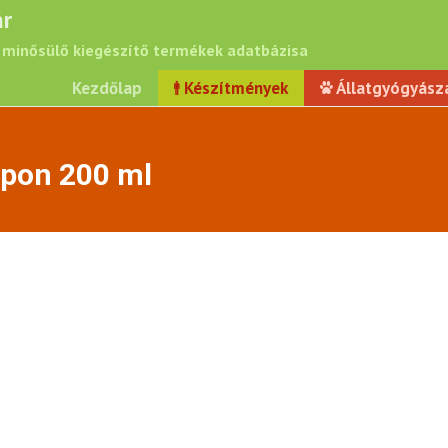
r
minősülő kiegészítő termékek adatbázisa
Kezdőlap
Készítmények
Állatgyógyász
mpon 200 ml