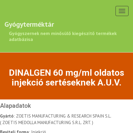
Toggl
navig
Gyógyterméktár
Gyógyszernek nem minősülő kiegészítő termékek
adatbázisa
DINALGEN 60 mg/ml oldatos
injekció sertéseknek A.U.V.
Alapadatok
Gyártó
: ZOETIS MANUFACTURING & RESEARCH SPAIN S.L.
( ZOETIS MEDOLLA MANUFACTURING S.R.L. ZRT. )
Beviteli forma
: Injekció