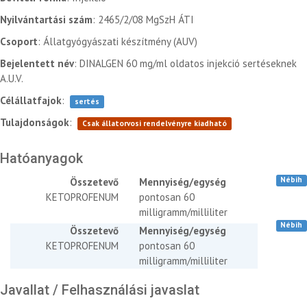
Nyilvántartási szám
: 2465/2/08 MgSzH ÁTI
Csoport
: Állatgyógyászati készítmény (AUV)
Bejelentett név
: DINALGEN 60 mg/ml oldatos injekció sertéseknek
A.U.V.
Célállatfajok
:
sertés
Tulajdonságok
:
Csak állatorvosi rendelvényre kiadható
Hatóanyagok
Nébih
Összetevő
Mennyiség/egység
KETOPROFENUM
pontosan 60
milligramm/milliliter
Nébih
Összetevő
Mennyiség/egység
KETOPROFENUM
pontosan 60
milligramm/milliliter
Javallat / Felhasználási javaslat