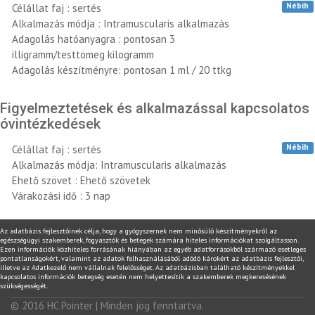
Nébih
Célállat faj : sertés
Alkalmazás módja : Intramuscularis alkalmazás
Adagolás hatóanyagra : pontosan 3
illigramm/testtömeg kilogramm
Adagolás készítményre: pontosan 1 ml / 20 ttkg
Figyelmeztetések és alkalmazással kapcsolatos
óvintézkedések
Nébih
Célállat faj : sertés
Alkalmazás módja: Intramuscularis alkalmazás
Ehető szövet : Ehető szövetek
Várakozási idő : 3 nap
Az adatbázis fejlesztőinek célja, hogy a gyógyszernek nem minősülő készítményekről az
egészségügyi szakemberek, fogyasztók és betegek számára hiteles információkat szolgáltasson.
Ezen információk közhiteles forrásának hiányában az egyéb adatforrásokból származó esetleges
pontatlanságokért, valamint az adatok felhasználásából adódó károkért az adatbázis fejlesztői,
illetve az Adatkezelő nem vállalnak felelősséget. Az adatbázisban található készítményekkel
kapcsolatos információk betegség esetén nem helyettesítik a szakemberek megkeresésének
szükségességét.
© 2016
HC Pointer
| Minden jog fenntartva.