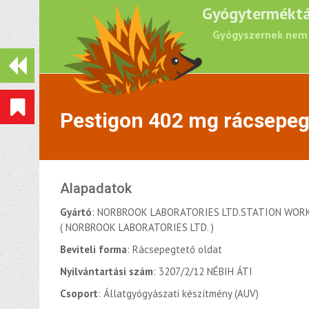
Gyógyterméktá
Gyógyszernek nem 
Pestigon 402 mg rácsepegt
Alapadatok
Gyártó
: NORBROOK LABORATORIES LTD.STATION WOR
( NORBROOK LABORATORIES LTD. )
Beviteli forma
: Rácsepegtető oldat
Nyilvántartási szám
: 3207/2/12 NÉBIH ÁTI
Csoport
: Állatgyógyászati készítmény (AUV)