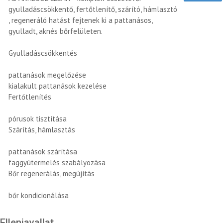
gyulladáscsökkentő, fertőtlenítő, szárító, hámlasztó
, regeneráló hatást fejtenek ki a pattanásos,
gyulladt, aknés bőrfelületen.
Gyulladáscsökkentés
pattanások megelőzése
kialakult pattanások kezelése
Fertőtlenítés
pórusok tisztítása
Szárítás, hámlasztás
pattanások szárítása
faggyútermelés szabályozása
Bőr regenerálás, megújítás
bőr kondicionálása
Ellenjavallat