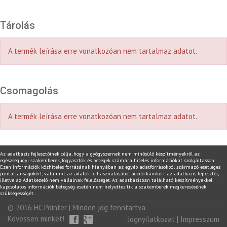
Tárolás
A termék leírása erre vonatkozóan nem tartalmaz adatot.
Csomagolás
A termék leírása erre vonatkozóan nem tartalmaz adatot.
Az adatbázis fejlesztőinek célja, hogy a gyógyszernek nem minősülő készítményekről az
egészségügyi szakemberek, fogyasztók és betegek számára hiteles információkat szolgáltasson.
Ezen információk közhiteles forrásának hiányában az egyéb adatforrásokból származó esetleges
pontatlanságokért, valamint az adatok felhasználásából adódó károkért az adatbázis fejlesztői,
illetve az Adatkezelő nem vállalnak felelősséget. Az adatbázisban található készítményekkel
kapcsolatos információk betegség esetén nem helyettesítik a szakemberek megkeresésének
szükségességét.
© 2016
HC Pointer
| Minden jog fenntartva.
Kövessen minket!
Jognyilatkozat
|
Impresszum