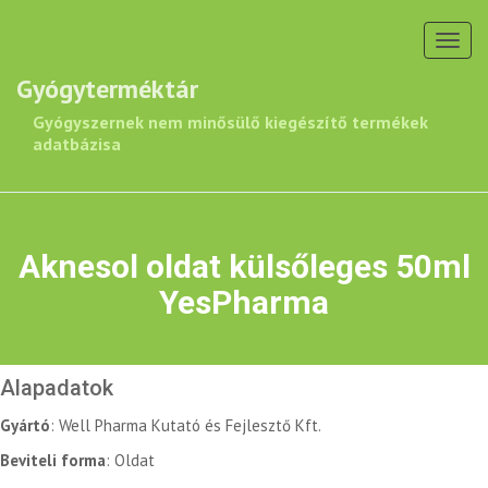
Toggl
navig
Gyógyterméktár
Gyógyszernek nem minősülő kiegészítő termékek
adatbázisa
Aknesol oldat külsőleges 50ml
YesPharma
Alapadatok
Gyártó
: Well Pharma Kutató és Fejlesztő Kft.
Beviteli forma
: Oldat