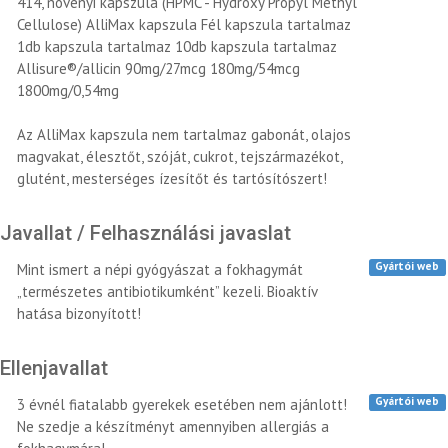
414, növényi kapszula (HPMC - Hydroxy Propyl Methyl
Cellulose) AlliMax kapszula Fél kapszula tartalmaz
1db kapszula tartalmaz 10db kapszula tartalmaz
Allisure®/allicin 90mg/27mcg 180mg/54mcg
1800mg/0,54mg
Az AlliMax kapszula nem tartalmaz gabonát, olajos
magvakat, élesztőt, szóját, cukrot, tejszármazékot,
glutént, mesterséges ízesítőt és tartósítószert!
Javallat / Felhasználási javaslat
Gyártói web
Mint ismert a népi gyógyászat a fokhagymát
„természetes antibiotikumként” kezeli. Bioaktív
hatása bizonyított!
Ellenjavallat
Gyártói web
3 évnél fiatalabb gyerekek esetében nem ajánlott!
Ne szedje a készítményt amennyiben allergiás a