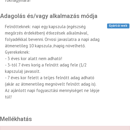
fokhagymára!
Adagolás és/vagy alkalmazás módja
Gyártói web
Felnőtteknek: napi egy kapszula (egészség
megőrzés érdekében) étkezések alkalmával,
folyadékkal bevenni. Orvosi javaslatra a napi adag
átmenetileg 10 kapszula /napig növelhető.
Gyerekeknek:
- 3 éves kor alatt nem adható!
- 3-tól 7 éves korig a felnőtt adag fele (1/2
kapszula) javasolt.
- 7 éves kor felett a teljes felnőtt adag adható
(akár az átmenetileg megnövelt felnőtt adag is).
Az ajánlott napi fogyasztási mennyiséget ne lépje
túl!
Mellékhatás