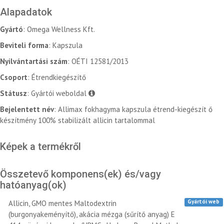
Alapadatok
Gyártó
: Omega Wellness Kft.
Beviteli forma
: Kapszula
Nyilvántartási szám
: OÉTI 12581/2013
Csoport
: Étrendkiegészítő
Státusz
: Gyártói weboldal
Bejelentett név
: Allimax fokhagyma kapszula étrend-kiegészít ő
készítmény 100% stabilizált allicin tartalommal
Képek a termékről
Összetevő komponens(ek) és/vagy
hatóanyag(ok)
Gyártói web
Allicin, GMO mentes Maltodextrin
(burgonyakeményítő), akácia mézga (sűrítő anyag) E