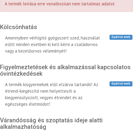
A termék leírása erre vonatkozóan nem tartalmaz adatot.
Kölcsönhatás
Gyártói web
Amennyiben vérhígító gyógyszert szed, használat
előtt minden esetben ki kell kérni a családorvos
vagy a kezelőorvos véleményét!
Figyelmeztetések és alkalmazással kapcsolatos
óvintézkedések
Gyártói web
A termék kisgyermekek elől elzárva tartandó! Az
étrend-kiegészítő nem helyettesíti a
kiegyensúlyozott, vegyes étrendet és az
egészséges életmódot!
Várandósság és szoptatás ideje alatti
alkalmazhatóság