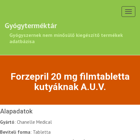
Toggl
navig
Gyógyterméktár
Gyógyszernek nem minősülő kiegészítő termékek
adatbázisa
Forzepril 20 mg filmtabletta
kutyáknak A.U.V.
Alapadatok
Gyártó
: Chanelle Medical
Beviteli forma
: Tabletta