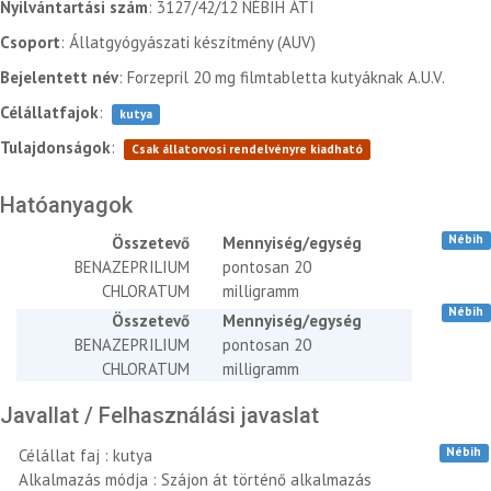
Nyilvántartási szám
: 3127/42/12 NÉBIH ÁTI
Csoport
: Állatgyógyászati készítmény (AUV)
Bejelentett név
: Forzepril 20 mg filmtabletta kutyáknak A.U.V.
Célállatfajok
:
kutya
Tulajdonságok
:
Csak állatorvosi rendelvényre kiadható
Hatóanyagok
Nébih
Összetevő
Mennyiség/egység
BENAZEPRILIUM
pontosan 20
CHLORATUM
milligramm
Nébih
Összetevő
Mennyiség/egység
BENAZEPRILIUM
pontosan 20
CHLORATUM
milligramm
Javallat / Felhasználási javaslat
Nébih
Célállat faj : kutya
Alkalmazás módja : Szájon át történő alkalmazás