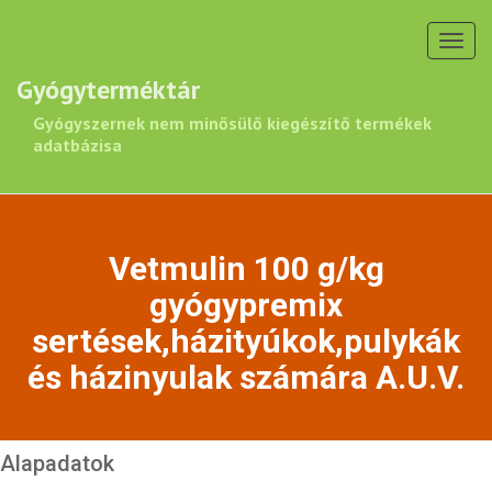
Toggl
navig
Gyógyterméktár
Gyógyszernek nem minősülő kiegészítő termékek
adatbázisa
Vetmulin 100 g/kg
gyógypremix
sertések,házityúkok,pulykák
és házinyulak számára A.U.V.
Alapadatok