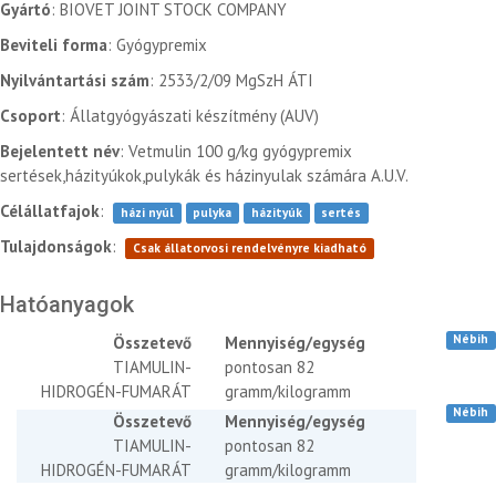
Gyártó
: BIOVET JOINT STOCK COMPANY
Beviteli forma
: Gyógypremix
Nyilvántartási szám
: 2533/2/09 MgSzH ÁTI
Csoport
: Állatgyógyászati készítmény (AUV)
Bejelentett név
: Vetmulin 100 g/kg gyógypremix
sertések,házityúkok,pulykák és házinyulak számára A.U.V.
Célállatfajok
:
házi nyúl
pulyka
házityúk
sertés
Tulajdonságok
:
Csak állatorvosi rendelvényre kiadható
Hatóanyagok
Nébih
Összetevő
Mennyiség/egység
TIAMULIN-
pontosan 82
HIDROGÉN-FUMARÁT
gramm/kilogramm
Nébih
Összetevő
Mennyiség/egység
TIAMULIN-
pontosan 82
HIDROGÉN-FUMARÁT
gramm/kilogramm