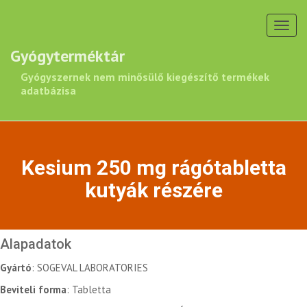
Toggl
navig
Gyógyterméktár
Gyógyszernek nem minősülő kiegészítő termékek
adatbázisa
Kesium 250 mg rágótabletta
kutyák részére
Alapadatok
Gyártó
: SOGEVAL LABORATORIES
Beviteli forma
: Tabletta