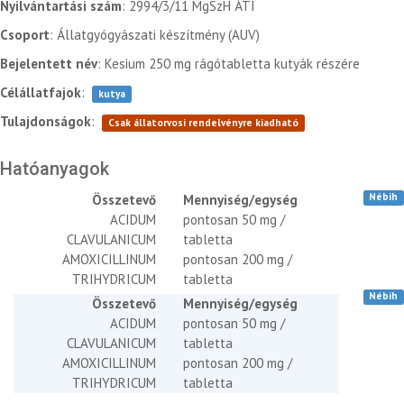
Nyilvántartási szám
: 2994/3/11 MgSzH ÁTI
Csoport
: Állatgyógyászati készítmény (AUV)
Bejelentett név
: Kesium 250 mg rágótabletta kutyák részére
Célállatfajok
:
kutya
Tulajdonságok
:
Csak állatorvosi rendelvényre kiadható
Hatóanyagok
Nébih
Összetevő
Mennyiség/egység
ACIDUM
pontosan 50 mg /
CLAVULANICUM
tabletta
AMOXICILLINUM
pontosan 200 mg /
TRIHYDRICUM
tabletta
Nébih
Összetevő
Mennyiség/egység
ACIDUM
pontosan 50 mg /
CLAVULANICUM
tabletta
AMOXICILLINUM
pontosan 200 mg /
TRIHYDRICUM
tabletta