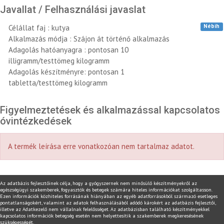
Javallat / Felhasználási javaslat
Nébih
Célállat faj : kutya
Alkalmazás módja : Szájon át történő alkalmazás
Adagolás hatóanyagra : pontosan 10
illigramm/testtömeg kilogramm
Adagolás készítményre: pontosan 1
tabletta/testtömeg kilogramm
Figyelmeztetések és alkalmazással kapcsolatos
óvintézkedések
A termék leírása erre vonatkozóan nem tartalmaz adatot.
Az adatbázis fejlesztőinek célja, hogy a gyógyszernek nem minősülő készítményekről az
egészségügyi szakemberek, fogyasztók és betegek számára hiteles információkat szolgáltasson.
Ezen információk közhiteles forrásának hiányában az egyéb adatforrásokból származó esetleges
pontatlanságokért, valamint az adatok felhasználásából adódó károkért az adatbázis fejlesztői,
illetve az Adatkezelő nem vállalnak felelősséget. Az adatbázisban található készítményekkel
kapcsolatos információk betegség esetén nem helyettesítik a szakemberek megkeresésének
szükségességét.