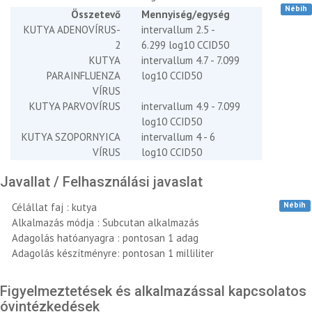
Nébih
Összetevő
Mennyiség/egység
KUTYA ADENOVÍRUS-
intervallum 2.5 -
2
6.299 log10 CCID50
KUTYA
intervallum 4.7 - 7.099
PARAINFLUENZA
log10 CCID50
VÍRUS
KUTYA PARVOVÍRUS
intervallum 4.9 - 7.099
log10 CCID50
KUTYA SZOPORNYICA
intervallum 4 - 6
VÍRUS
log10 CCID50
Javallat / Felhasználási javaslat
Nébih
Célállat faj : kutya
Alkalmazás módja : Subcutan alkalmazás
Adagolás hatóanyagra : pontosan 1 adag
Adagolás készítményre: pontosan 1 milliliter
Figyelmeztetések és alkalmazással kapcsolatos
óvintézkedések