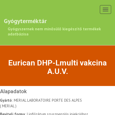
Toggl
navig
Gyógyterméktár
Gyógyszernek nem minősülő kiegészítő termékek
adatbázisa
Eurican DHP-Lmulti vakcina
A.U.V.
Alapadatok
Gyártó
: MERIAL LABORATOIRE PORTE DES ALPES
( MERIAL )
Beviteli forma
: Liofilizátum szuszpenziós injekcióhoz