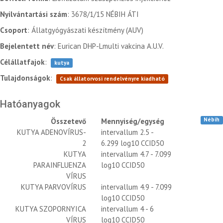
Nyilvántartási szám
: 3678/1/15 NÉBIH ÁTI
Csoport
: Állatgyógyászati készítmény (AUV)
Bejelentett név
: Eurican DHP-Lmulti vakcina A.U.V.
Célállatfajok
:
kutya
Tulajdonságok
:
Csak állatorvosi rendelvényre kiadható
Hatóanyagok
Nébih
Összetevő
Mennyiség/egység
KUTYA ADENOVÍRUS-
intervallum 2.5 -
2
6.299 log10 CCID50
KUTYA
intervallum 4.7 - 7.099
PARAINFLUENZA
log10 CCID50
VÍRUS
KUTYA PARVOVÍRUS
intervallum 4.9 - 7.099
log10 CCID50
KUTYA SZOPORNYICA
intervallum 4 - 6
VÍRUS
log10 CCID50