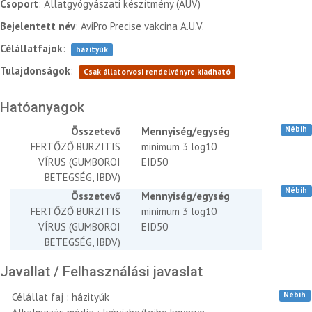
Csoport
: Állatgyógyászati készítmény (AUV)
Bejelentett név
: AviPro Precise vakcina A.U.V.
Célállatfajok
:
házityúk
Tulajdonságok
:
Csak állatorvosi rendelvényre kiadható
Hatóanyagok
Nébih
Összetevő
Mennyiség/egység
FERTŐZŐ BURZITIS
minimum 3 log10
VÍRUS (GUMBOROI
EID50
BETEGSÉG, IBDV)
Nébih
Összetevő
Mennyiség/egység
FERTŐZŐ BURZITIS
minimum 3 log10
VÍRUS (GUMBOROI
EID50
BETEGSÉG, IBDV)
Javallat / Felhasználási javaslat
Nébih
Célállat faj : házityúk