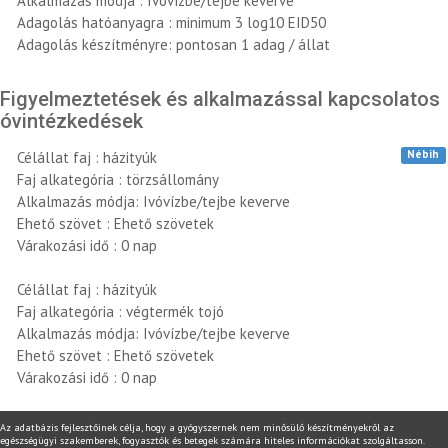
Alkalmazás módja : Ivóvízbe/tejbe keverve
Adagolás hatóanyagra : minimum 3 log10 EID50
Adagolás készítményre: pontosan 1 adag / állat
Figyelmeztetések és alkalmazással kapcsolatos
óvintézkedések
Nébih
Célállat faj : házityúk
Faj alkategória : törzsállomány
Alkalmazás módja: Ivóvízbe/tejbe keverve
Ehető szövet : Ehető szövetek
Várakozási idő : 0 nap
Célállat faj : házityúk
Faj alkategória : végtermék tojó
Alkalmazás módja: Ivóvízbe/tejbe keverve
Ehető szövet : Ehető szövetek
Várakozási idő : 0 nap
Az adatbázis fejlesztőinek célja, hogy a gyógyszernek nem minősülő készítményekről az
egészségügyi szakemberek, fogyasztók és betegek számára hiteles információkat szolgáltasson.