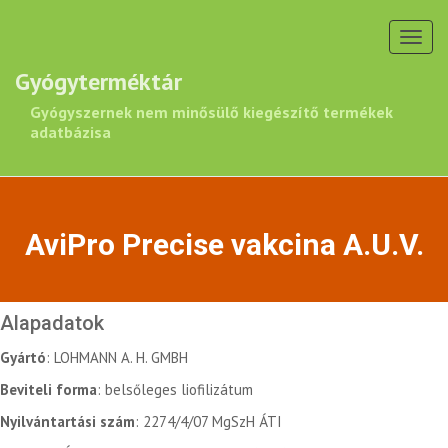
Toggl
navig
Gyógyterméktár
Gyógyszernek nem minősülő kiegészítő termékek
adatbázisa
AviPro Precise vakcina A.U.V.
Alapadatok
Gyártó
: LOHMANN A. H. GMBH
Beviteli forma
: belsőleges liofilizátum
Nyilvántartási szám
: 2274/4/07 MgSzH ÁTI