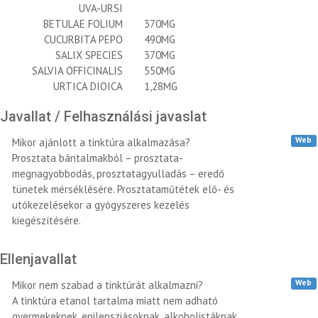
UVA-URSI
BETULAE FOLIUM
370MG
CUCURBITA PEPO
490MG
SALIX SPECIES
370MG
SALVIA OFFICINALIS
550MG
URTICA DIOICA
1,28MG
Javallat / Felhasználási javaslat
Web
Mikor ajánlott a tinktúra alkalmazása?
Prosztata bántalmakból – prosztata-
megnagyobbodás, prosztatagyulladás – eredő
tünetek mérséklésére. Prosztataműtétek elő- és
utókezelésekor a gyógyszeres kezelés
kiegészítésére.
Ellenjavallat
Web
Mikor nem szabad a tinktúrát alkalmazni?
A tinktúra etanol tartalma miatt nem adható
gyermekeknek, epilepsziásoknak, alkoholistáknak,