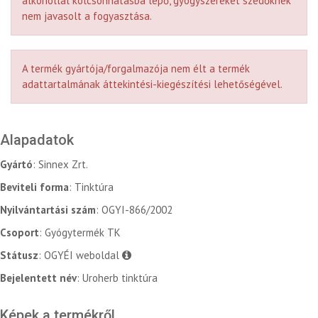
alkohollal kölcsönhatásba lépő, gyógyszereket szedőknek
nem javasolt a fogyasztása.
A termék gyártója/forgalmazója nem élt a termék
adattartalmának áttekintési-kiegészítési lehetőségével.
Alapadatok
Gyártó
: Sinnex Zrt.
Beviteli forma
: Tinktúra
Nyilvántartási szám
: OGYI-866/2002
Csoport
: Gyógytermék TK
Státusz
: OGYÉI weboldal
Bejelentett név
: Uroherb tinktúra
Képek a termékről