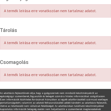
A termék leírása erre vonatkozóan nem tartalmaz adatot.
Tárolás
A termék leírása erre vonatkozóan nem tartalmaz adatot.
Csomagolás
A termék leírása erre vonatkozóan nem tartalmaz adatot.
Az adatbázis fejlesztőinek célja, hogy a gyógyszernek nem minősülő készítményekről az
egészségügyi szakemberek, fogyasztók és betegek számára hiteles információkat szolgáltasson.
Ezen információk közhiteles forrásának hiányában az egyéb adatforrásokból származó esetleges
pontatlanságokért, valamint az adatok felhasználásából adódó károkért az adatbázis fejlesztői,
illetve az Adatkezelő nem vállalnak felelősséget. Az adatbázisban található készítményekkel
kapcsolatos információk betegség esetén nem helyettesítik a szakemberek megkeresésének