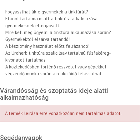
Fogyaszthatják-e gyermekek a tinktúrát?
Etanol tartalma miatt a tinktúra alkalmazása
gyermekeknek ellenjavallt.
Mire kell még ügyelni a tinktúra alkalmazása során?
Gyermekektől elzárva tartandó!
A készítmény használat előtt felrázandó!
Az Uroherb tinktúra szalicilsav tartalmú fűzfakéreg-
kivonatot tartalmaz.
A közlekedésben történő részvétel vagy gépekkel
végzendő munka során a reakcióidő lelassulhat.
Várandósság és szoptatás ideje alatti
alkalmazhatóság
A termék leírása erre vonatkozóan nem tartalmaz adatot.
Segédanyagok