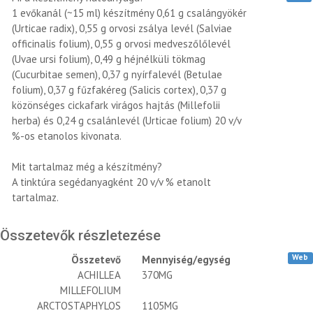
1 evőkanál (~15 ml) készítmény 0,61 g csalángyökér
(Urticae radix), 0,55 g orvosi zsálya levél (Salviae
officinalis folium), 0,55 g orvosi medveszőlőlevél
(Uvae ursi folium), 0,49 g héjnélküli tökmag
(Cucurbitae semen), 0,37 g nyírfalevél (Betulae
folium), 0,37 g fűzfakéreg (Salicis cortex), 0,37 g
közönséges cickafark virágos hajtás (Millefolii
herba) és 0,24 g csalánlevél (Urticae folium) 20 v/v
%-os etanolos kivonata.
Mit tartalmaz még a készítmény?
A tinktúra segédanyagként 20 v/v % etanolt
tartalmaz.
Összetevők részletezése
Web
Összetevő
Mennyiség/egység
ACHILLEA
370MG
MILLEFOLIUM
ARCTOSTAPHYLOS
1105MG