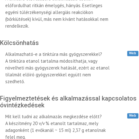
előfordulhat ritkán émelygés, hányás. Esetleges
egyéni túlérzékenységi allergiás reakciókon
(bőrkiütések) kívül, más nem kívánt hatásokkal nem
rendelkezik.
Kölcsönhatás
Web
Alkalmazható-e a tinktúra más gyógyszerekkel?
A tinktúra etanol tartalma módosíthatja, vagy
növelheti más gyógyszerek hatását, ezért az etanol
tilalmát előíró gyógyszerekkel együtt nem
szedhető.
Figyelmeztetések és alkalmazással kapcsolatos
óvintézkedések
Web
Mit kell tudni az alkalmazás megkezdése előtt?
A készítmény 20 v/v % etanolt tartalmaz, mely
adagonként (1 evőkanál ~ 15 ml) 2,37 g etanolnak
felel meg.