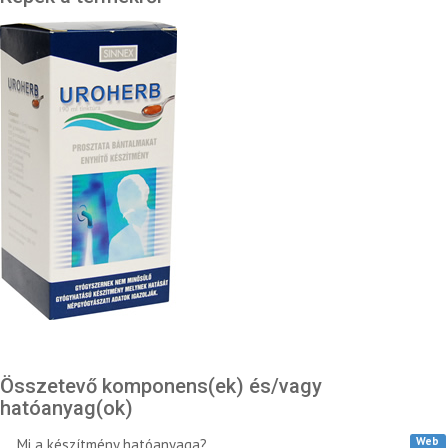
Összetevő komponens(ek) és/vagy
hatóanyag(ok)
Web
Mi a készítmény hatóanyaga?