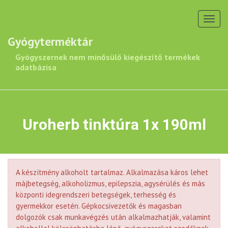
Toggl
navig
Gyógyterméktár
Gyógyszernek nem minősülő kiegészítő termékek
adatbázisa
Uroherb tinktúra 1x 190ml
A készítmény alkoholt tartalmaz. Alkalmazása káros lehet
májbetegség, alkoholizmus, epilepszia, agysérülés és más
központi idegrendszeri betegségek, terhesség és
gyermekkor esetén. Gépkocsivezetők és magasban
dolgozók csak munkavégzés után alkalmazhatják, valamint