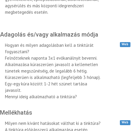
agysérülés és más központi idegrendszeri
megbetegedés esetén.
Adagolás és/vagy alkalmazás módja
Web
Hogyan és milyen adagolásban kell a tinktúrát
fogyasztani?
Felnőtteknek naponta 3x1 evőkanálnyit bevenni.
Alkalmazása kúraszerűen javasolt a kellemetlen
tünetek megszűnéséig, de legalább 6 hétig.
Kúraszerűen is alkalmazható (legfeljebb 3 hónap).
Egy-egy kúra között 1-2 hét szünet tartása
javasolt.
Mennyi ideig alkalmazható a tinktúra?
Mellékhatás
Web
Milyen nem kívánt hatásokat válthat ki a tinktúra?
A tinktúra előírásszerű alkalmazása esetén