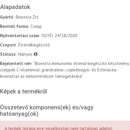
Alapadatok
Gyártó
: Bioextra Zrt.
Beviteli forma
: Csepp
Nyilvántartási szám
: OGYÉI 24718/2020
Csoport
: Étrendkiegészítő
Státusz
: Hiányos
Bejelentett név
: "Bioextra immunomix étrend-kiegészítő készítmény
cseppek C-vitaminnal, gránátalma-, csipkebogyó- és Echinacea-
kivonattal az immunrendszer támogatására"
Képek a termékről
Összetevő komponens(ek) és/vagy
hatóanyag(ok)
A termék leírása erre vonatkozóan nem tartalmaz adatot.