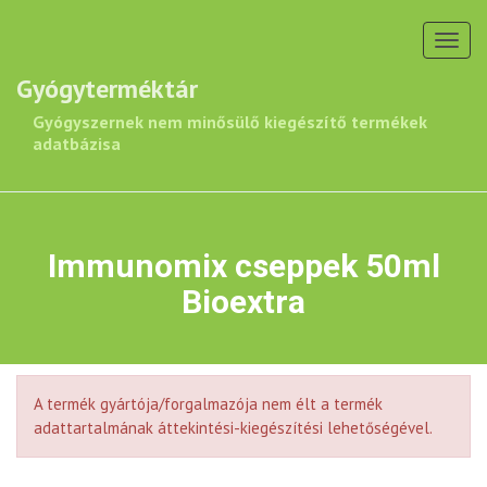
Toggl
navig
Gyógyterméktár
Gyógyszernek nem minősülő kiegészítő termékek
adatbázisa
Immunomix cseppek 50ml
Bioextra
A termék gyártója/forgalmazója nem élt a termék
adattartalmának áttekintési-kiegészítési lehetőségével.