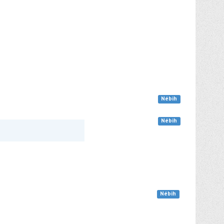
Nébih
Nébih
Nébih