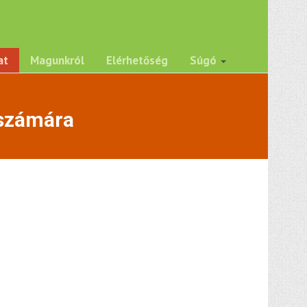
at
Magunkról
Elérhetőség
Súgó
 számára