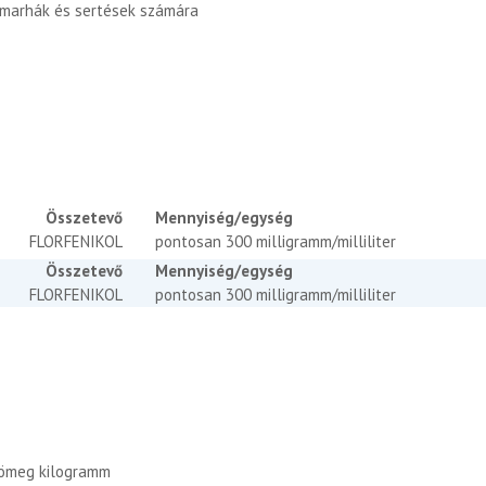
asmarhák és sertések számára
Összetevő
Mennyiség/egység
FLORFENIKOL
pontosan 300 milligramm/milliliter
Összetevő
Mennyiség/egység
FLORFENIKOL
pontosan 300 milligramm/milliliter
tömeg kilogramm