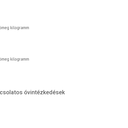
tömeg kilogramm
tömeg kilogramm
pcsolatos óvintézkedések