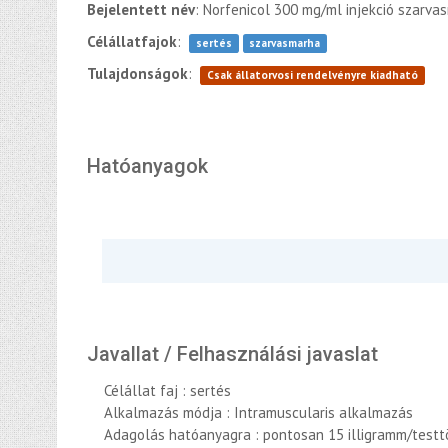
Bejelentett név
: Norfenicol 300 mg/ml injekció szarv
Célállatfajok
:
sertés
szarvasmarha
Tulajdonságok
:
Csak állatorvosi rendelvényre kiadható
Hatóanyagok
Javallat / Felhasználási javaslat
Célállat faj : sertés
Alkalmazás módja : Intramuscularis alkalmazás
Adagolás hatóanyagra : pontosan 15 illigramm/test