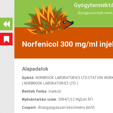
Gyógyterméktá
Gyógyszernek nem 
Norfenicol 300 mg/ml inj
Alapadatok
Gyártó
: NORBROOK LABORATORIES LTD.STATION WOR
( NORBROOK LABORATORIES LTD. )
Beviteli forma
: Injekció
Nyilvántartási szám
: 3094/7/12 MgSzH ÁTI
Csoport
: Állatgyógyászati készítmény (AUV)