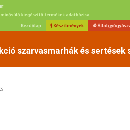
r
minősülő kiegészítő termékek adatbázisa
Kezdőlap
Készítmények
Állatgyógyász
ekció szarvasmarhák és sertések
KS