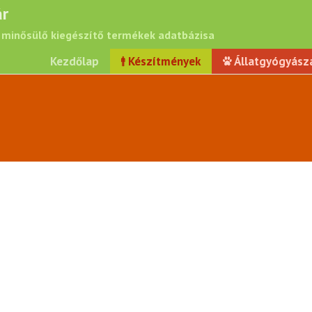
r
minősülő kiegészítő termékek adatbázisa
Kezdőlap
Készítmények
Állatgyógyász