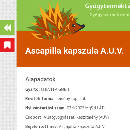
Gyógyterméktá
Gyógyszernek nem 
Ascapilla kapszula A.U.V.
Alapadatok
Gyártó
: CHEVITA GMBH
Beviteli forma
: kemény kapszula
Nyilvántartási szám
: 034/2007 MgSzH ÁTI
Csoport
: Állatgyógyászati készítmény (AUV)
Bejelentett név
: Ascapilla kapszula A.U.V.