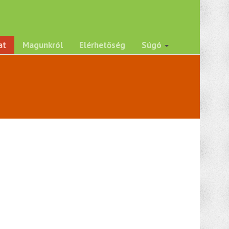
at
Magunkról
Elérhetőség
Súgó