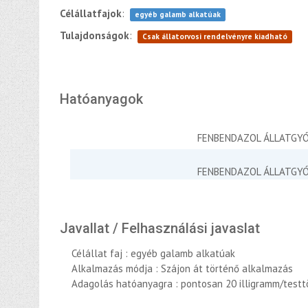
Célállatfajok
:
egyéb galamb alkatúak
Tulajdonságok
:
Csak állatorvosi rendelvényre kiadható
Hatóanyagok
FENBENDAZOL ÁLLATGYÓ
FENBENDAZOL ÁLLATGYÓ
Javallat / Felhasználási javaslat
Célállat faj : egyéb galamb alkatúak
Alkalmazás módja : Szájon át történő alkalmazás
Adagolás hatóanyagra : pontosan 20 illigramm/test