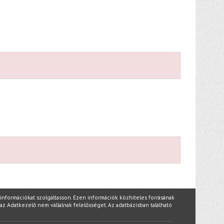
nformációkat szolgáltasson. Ezen információk közhiteles forrásának
az Adatkezelő nem vállalnak felelősséget. Az adatbázisban található