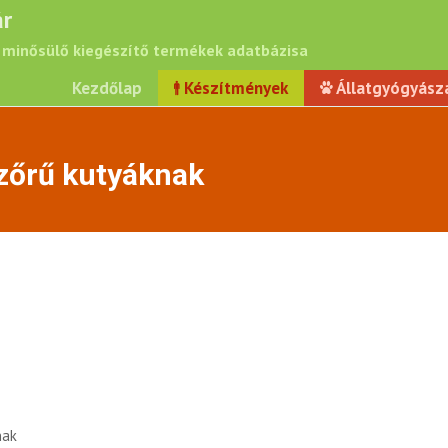
r
minősülő kiegészítő termékek adatbázisa
Kezdőlap
Készítmények
Állatgyógyász
őrű kutyáknak
nak