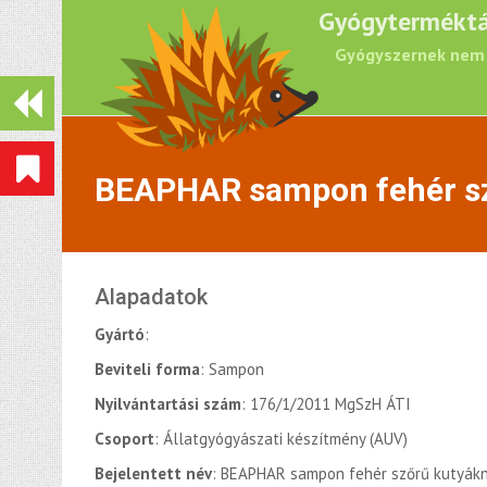
Gyógyterméktá
Gyógyszernek nem 
BEAPHAR sampon fehér sz
Alapadatok
Gyártó
:
Beviteli forma
: Sampon
Nyilvántartási szám
: 176/1/2011 MgSzH ÁTI
Csoport
: Állatgyógyászati készítmény (AUV)
Bejelentett név
: BEAPHAR sampon fehér szőrű kutyák