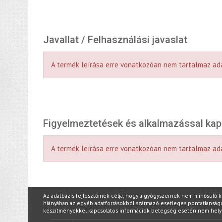
Javallat / Felhasználási javaslat
A termék leírása erre vonatkozóan nem tartalmaz ad
Figyelmeztetések és alkalmazással ka
A termék leírása erre vonatkozóan nem tartalmaz ad
Az adatbázis fejlesztőinek célja, hogy a gyógyszernek nem minősülő 
hiányában az egyéb adatforrásokból származó esetleges pontatlanságokér
készítményekkel kapcsolatos információk betegség esetén nem hel