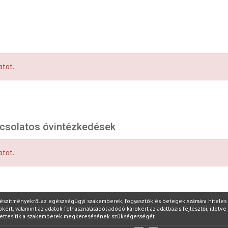
atot.
pcsolatos óvintézkedések
atot.
készítményekről az egészségügyi szakemberek, fogyasztók és betegek számára hiteles i
t, valamint az adatok felhasználásából adódó károkért az adatbázis fejlesztői, illetve 
yettesítik a szakemberek megkeresésének szükségességét.