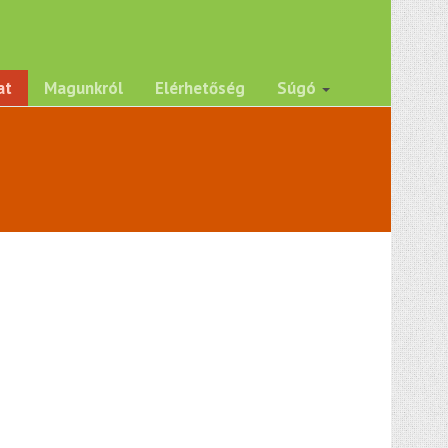
at
Magunkról
Elérhetőség
Súgó