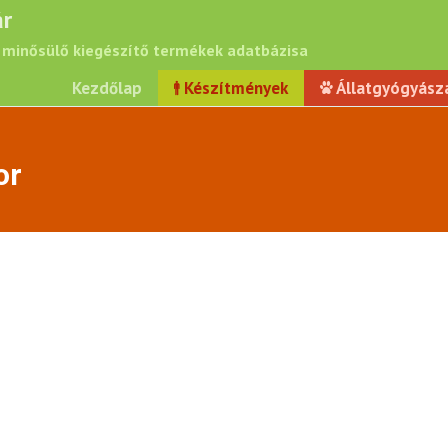
r
minősülő kiegészítő termékek adatbázisa
Kezdőlap
Készítmények
Állatgyógyász
or