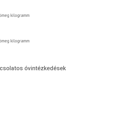
tömeg kilogramm
tömeg kilogramm
pcsolatos óvintézkedések