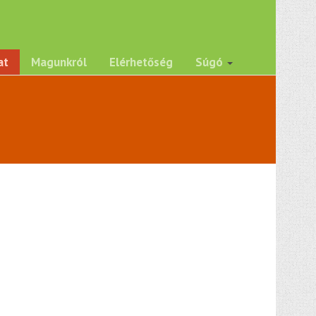
at
Magunkról
Elérhetőség
Súgó