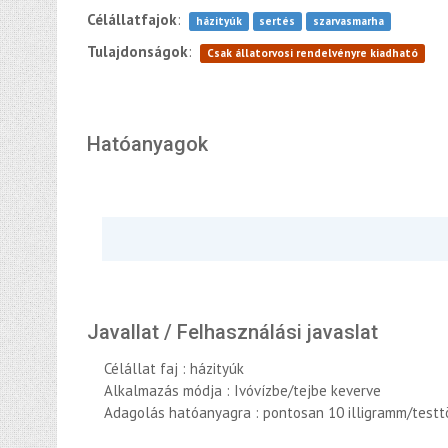
Célállatfajok
:
házityúk
sertés
szarvasmarha
Tulajdonságok
:
Csak állatorvosi rendelvényre kiadható
Hatóanyagok
Javallat / Felhasználási javaslat
Célállat faj : házityúk
Alkalmazás módja : Ivóvízbe/tejbe keverve
Adagolás hatóanyagra : pontosan 10 illigramm/test