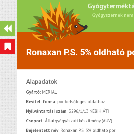
Gyógyterméktá
Gyógyszernek nem 
Ronaxan P.S. 5% oldható p
Alapadatok
Gyártó
: MERIAL
Beviteli forma
: por belsőleges oldathoz
Nyilvántartási szám
: 3296/1/13 NÉBIH ÁTI
Csoport
: Állatgyógyászati készítmény (AUV)
Bejelentett név
: Ronaxan P.S. 5% oldható por