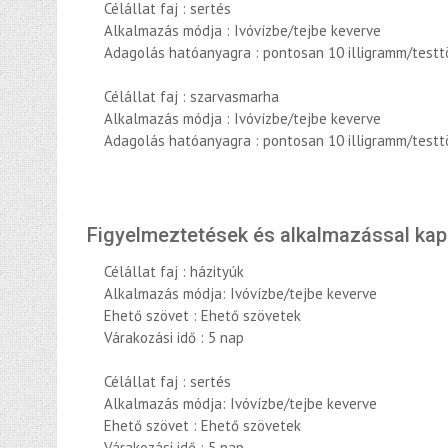
Célállat faj : sertés
Alkalmazás módja : Ivóvízbe/tejbe keverve
Adagolás hatóanyagra : pontosan 10 illigramm/test
Célállat faj : szarvasmarha
Alkalmazás módja : Ivóvízbe/tejbe keverve
Adagolás hatóanyagra : pontosan 10 illigramm/test
Figyelmeztetések és alkalmazással ka
Célállat faj : házityúk
Alkalmazás módja: Ivóvízbe/tejbe keverve
Ehető szövet : Ehető szövetek
Várakozási idő : 5 nap
Célállat faj : sertés
Alkalmazás módja: Ivóvízbe/tejbe keverve
Ehető szövet : Ehető szövetek
Várakozási idő : 5 nap