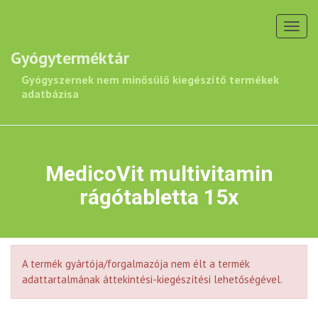
Toggl
navig
Gyógyterméktár
Gyógyszernek nem minősülő kiegészítő termékek
adatbázisa
MedicoVit multivitamin
rágótabletta 15x
A termék gyártója/forgalmazója nem élt a termék
adattartalmának áttekintési-kiegészítési lehetőségével.