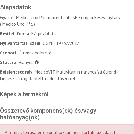
Alapadatok
Gyártó
: Medico Uno Pharmaceuticals SE Európai Részvénytárs
( Medico Uno Kft. )
Beviteli forma
: Rágótabletta
Nyilvántartási szám
: OGYÉI 19737/2017.
Csoport
: Étrendkiegészítő
Státusz
: Hiányos
Bejelentett név
: MedicoVIT Multivitamin narancsízű étrend-
kiegészítő rágótabletta édesítőszerrel
Képek a termékről
Összetevő komponens(ek) és/vagy
hatóanyag(ok)
A termék leírása erre vonatkozóan nem tartalmaz adatot.