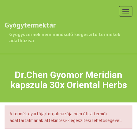
Toggl
navig
Gyógyterméktár
Gyógyszernek nem minősülő kiegészítő termékek
adatbázisa
Dr.Chen Gyomor Meridian
kapszula 30x Oriental Herbs
A termék gyártója/forgalmazója nem élt a termék
adattartalmának áttekintési-kiegészítési lehetőségével.