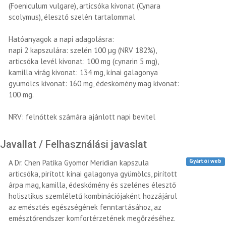
(Foeniculum vulgare), articsóka kivonat (Cynara
scolymus), élesztő szelén tartalommal
Hatóanyagok a napi adagolásra:
napi 2 kapszulára: szelén 100 µg (NRV 182%),
articsóka levél kivonat: 100 mg (cynarin 5 mg),
kamilla virág kivonat: 134 mg, kínai galagonya
gyümölcs kivonat: 160 mg, édeskömény mag kivonat:
100 mg.
NRV: felnőttek számára ajánlott napi bevitel
Javallat / Felhasználási javaslat
Gyártói web
A Dr. Chen Patika Gyomor Meridian kapszula
articsóka, pirított kínai galagonya gyümölcs, pirított
árpa mag, kamilla, édeskömény és szelénes élesztő
holisztikus szemléletű kombinációjaként hozzájárul
az emésztés egészségének fenntartásához, az
emésztőrendszer komfortérzetének megőrzéséhez.