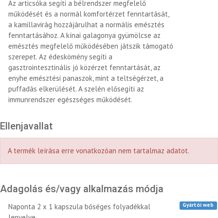
Az articsóka segíti a bélrendszer megfelelő
működését és a normál komfortérzet fenntartását,
a kamillavirág hozzájárulhat a normális emésztés
fenntartásához. A kínai galagonya gyümölcse az
emésztés megfelelő működésében játszik támogató
szerepet. Az édeskömény segíti a
gasztrointesztinális jó közérzet fenntartását, az
enyhe emésztési panaszok, mint a teltségérzet, a
puffadás elkerülését. A szelén elősegíti az
immunrendszer egészséges működését.
Ellenjavallat
A termék leírása erre vonatkozóan nem tartalmaz adatot.
Adagolás és/vagy alkalmazás módja
Gyártói web
Naponta 2 x 1 kapszula bőséges folyadékkal
lenyelve