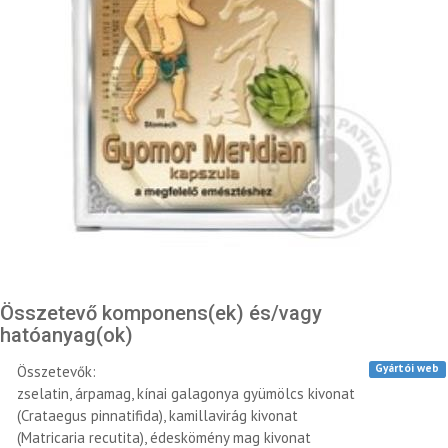
Összetevő komponens(ek) és/vagy
hatóanyag(ok)
Gyártói web
Összetevők:
zselatin, árpamag, kínai galagonya gyümölcs kivonat
(Crataegus pinnatifida), kamillavirág kivonat
(Matricaria recutita), édeskömény mag kivonat